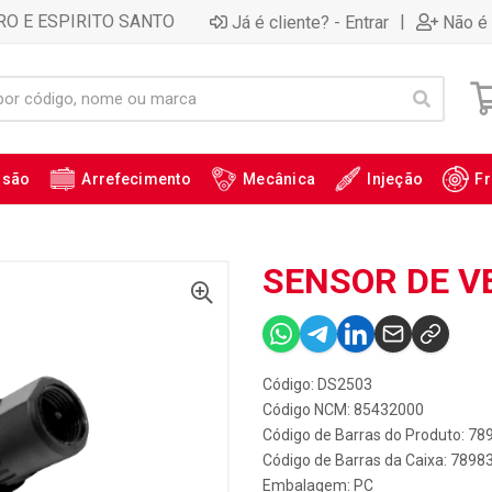
RO E ESPIRITO SANTO
|
Já é cliente? - Entrar
Não é 
ssão
Arrefecimento
Mecânica
Injeção
Fr
SENSOR DE VE
Código: DS2503
Código NCM: 85432000
Código de Barras do Produto: 7
Código de Barras da Caixa: 789
Embalagem: PC