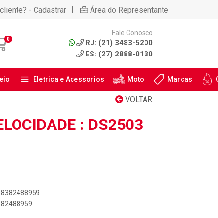
|
cliente? - Cadastrar
Área do Representante
Fale Conosco
0
RJ: (21) 3483-5200
ES: (27) 2888-0130
eio
Eletrica e Acessorios
Moto
Marcas
VOLTAR
LOCIDADE : DS2503
898382488959
8382488959