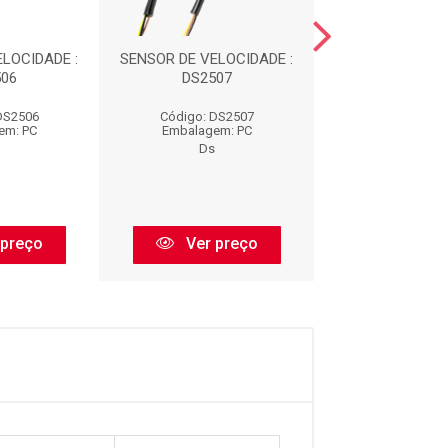
LOCIDADE :
SENSOR DE VELOCIDADE :
SENSOR DE VELO
06
DS2507
DS2520
DS2506
Código: DS2507
Código: DS
em: PC
Embalagem: PC
Embalagem:
Ds
Ds
 preço
Ver preço
Ver pr