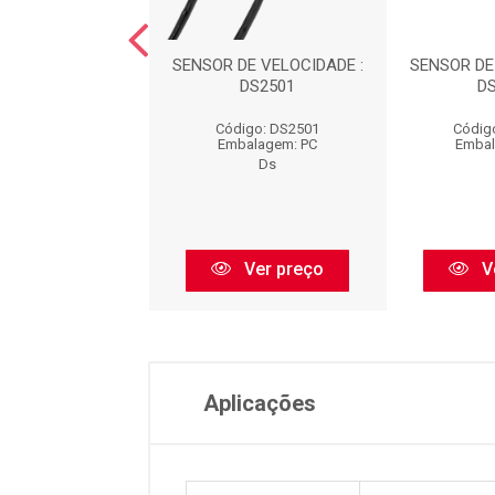
DE VELOCIDADE :
SENSOR DE VELOCIDADE :
SENSOR DE
DS2523
DS2501
D
digo: DS2523
Código: DS2501
Códig
balagem: PC
Embalagem: PC
Embal
Ds
Ds
Ver preço
Ver preço
V
Aplicações