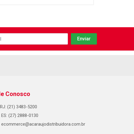
le Conosco
RJ: (21) 3483-5200
ES: (27) 2888-0130
ecommerce@acaraujodistribuidora.com.br