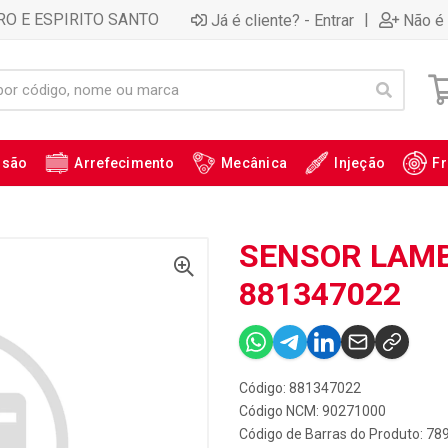
RO E ESPIRITO SANTO
|
Já é cliente? - Entrar
Não é 
ssão
Arrefecimento
Mecânica
Injeção
Fr
SENSOR LAMB
881347022
Código: 881347022
Código NCM: 90271000
Código de Barras do Produto: 7