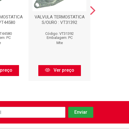
RMOSTATICA
VALVULA TERMOSTATICA
PLUG ELETRONIC
VT44580
S/OURO : VT31392
VT44580
Código: VT31392
Código: 40
em: PC
Embalagem: PC
Embalagem:
e
Mte
Mte
 preço
Ver preço
Ver pr