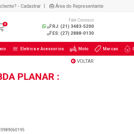
|
cliente? - Cadastrar
Área do Representante
Fale Conosco
0
RJ: (21) 3483-5200
ES: (27) 2888-0130
eio
Eletrica e Acessorios
Moto
Marcas
VOLTAR
DA PLANAR :
893989060195