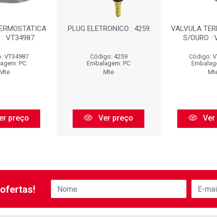
TERMOSTATICA
PLUG ELETRONICO : 4259
VALVULA TE
 : VT34987
S/OURO : 
: VT34987
Código: 4259
Código: 
agem: PC
Embalagem: PC
Embalag
Mte
Mte
Mt
er preço
Ver preço
Ver
ofertas!