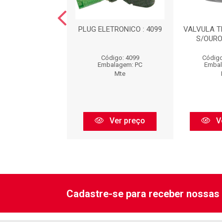
DE VELOCIDADE :
PLUG ELETRONICO : 4099
VALVULA 
73020
S/OURO
digo: 73020
Código: 4099
Código
balagem: PC
Embalagem: PC
Embal
Mte
Mte
Ver preço
Ver preço
V
Cadastre-se para receber nossas 