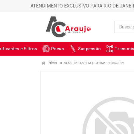
ATENDIMENTO EXCLUSIVO PARA RIO DE JANEI
rificantes e Filtros
Pneus
Suspensão
Transmi
INÍCIO
SENSOR LAMBDA PLANAR : 881347022