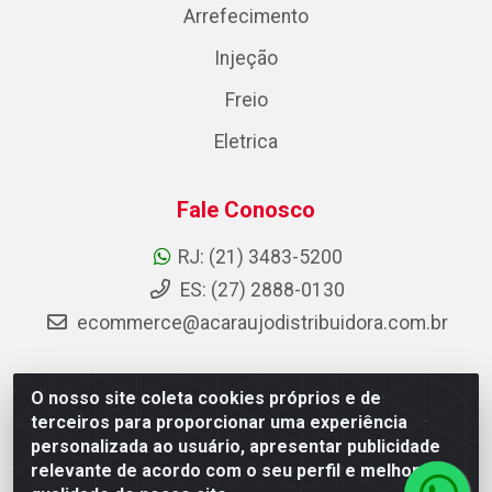
Arrefecimento
Injeção
Freio
Eletrica
Fale Conosco
RJ: (21) 3483-5200
ES: (27) 2888-0130
ecommerce@acaraujodistribuidora.com.br
O nosso site coleta cookies próprios e de
AC Araujo Distribuidora - Rua Carneiro de Campos, 42 -
terceiros para proporcionar uma experiência
São Cristóvão, Rio de Janeiro/RJ - CEP 20.920-410 -
personalizada ao usuário, apresentar publicidade
CNPJ 08.744.753/0003-85
relevante de acordo com o seu perfil e melhorar a