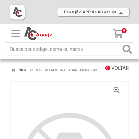
Baixe já o APP da AC Araujo
0
VOLTAR
INÍCIO
SENSOR LAMBDA PLANAR : 883440043