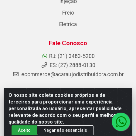
Injeção
Freio
Eletrica
Fale Conosco
RJ: (21) 3483-5200
ES: (27) 2888-0130
ecommerce@acaraujodistribuidora.com.br
O nosso site coleta cookies próprios e de
AC Araujo Distribuidora - Rua Carneiro de Campos, 42 -
terceiros para proporcionar uma experiência
São Cristóvão, Rio de Janeiro/RJ - CEP 20.920-410 -
personalizada ao usuário, apresentar publicidade
CNPJ 08.744.753/0003-85
relevante de acordo com o seu perfil e melhorar a
qualidade do nosso site.
Aceito
Negar não essenciais