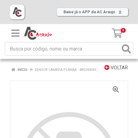
Baixe já o APP da AC Araujo
0
VOLTAR
INÍCIO
SENSOR LAMBDA PLANAR : 885240045