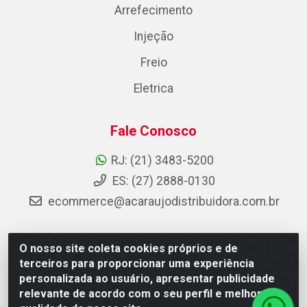
Arrefecimento
Injeção
Freio
Eletrica
Fale Conosco
RJ: (21) 3483-5200
ES: (27) 2888-0130
ecommerce@acaraujodistribuidora.com.br
O nosso site coleta cookies próprios e de
AC Araujo Distribuidora - Rua Carneiro de Campos, 42 -
terceiros para proporcionar uma experiência
São Cristóvão, Rio de Janeiro/RJ - CEP 20.920-410 -
personalizada ao usuário, apresentar publicidade
CNPJ 08.744.753/0003-85
relevante de acordo com o seu perfil e melhorar a