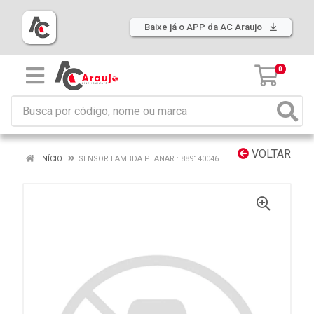
Baixe já o APP da AC Araujo
0
VOLTAR
INÍCIO
SENSOR LAMBDA PLANAR : 889140046