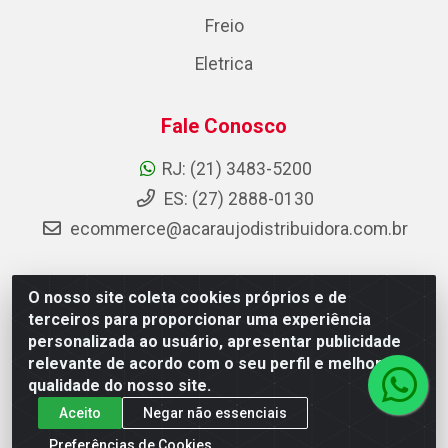
Freio
Eletrica
Fale Conosco
RJ: (21) 3483-5200
ES: (27) 2888-0130
ecommerce@acaraujodistribuidora.com.br
O nosso site coleta cookies próprios e de
AC Araujo Distribuidora - Rua Carneiro de Campos, 42 -
terceiros para proporcionar uma experiência
São Cristóvão, Rio de Janeiro/RJ - CEP 20.920-410 -
personalizada ao usuário, apresentar publicidade
CNPJ 08.744.753/0003-85
relevante de acordo com o seu perfil e melhorar a
qualidade do nosso site.
Aceito
Negar não essenciais
Preferências de Cookies