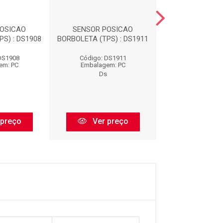
POSICAO
SENSOR POSICAO
SENSOR POS
S) : DS1908
BORBOLETA (TPS) : DS1911
BORBOLETA (TPS)
DS1908
Código: DS1911
Código: DS
em: PC
Embalagem: PC
Embalagem:
Ds
Ds
 preço
Ver preço
Ver pr