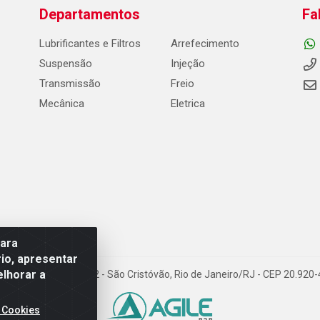
Departamentos
Fa
Lubrificantes e Filtros
Arrefecimento
Suspensão
Injeção
Transmissão
Freio
Mecânica
Eletrica
para
io, apresentar
elhorar a
Carneiro de Campos, 42 - São Cristóvão, Rio de Janeiro/RJ - CEP 20.92
 Cookies