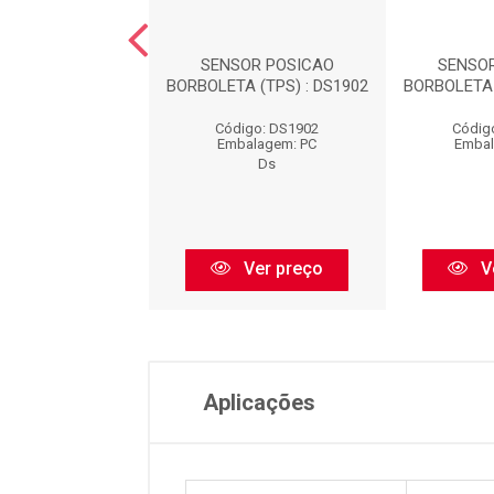
SOR POSICAO
SENSOR POSICAO
SENSO
A (TPS) : DS1916
BORBOLETA (TPS) : DS1902
BORBOLETA 
digo: DS1916
Código: DS1902
Códig
balagem: PC
Embalagem: PC
Embal
Ds
Ds
Ver preço
Ver preço
V
Aplicações