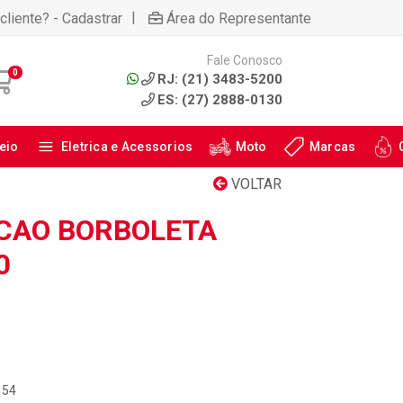
|
cliente? - Cadastrar
Área do Representante
Fale Conosco
0
RJ: (21) 3483-5200
ES: (27) 2888-0130
eio
Eletrica e Acessorios
Moto
Marcas
VOLTAR
CAO BORBOLETA
0
154