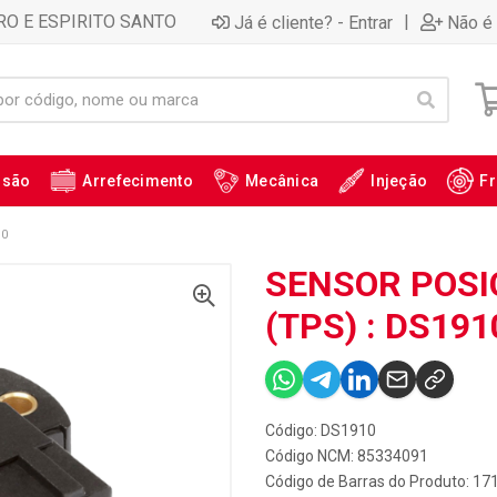
RO E ESPIRITO SANTO
|
Já é cliente? - Entrar
Não é 
ssão
Arrefecimento
Mecânica
Injeção
Fr
10
SENSOR POSI
(TPS) : DS191
Código: DS1910
Código NCM: 85334091
Código de Barras do Produto: 17