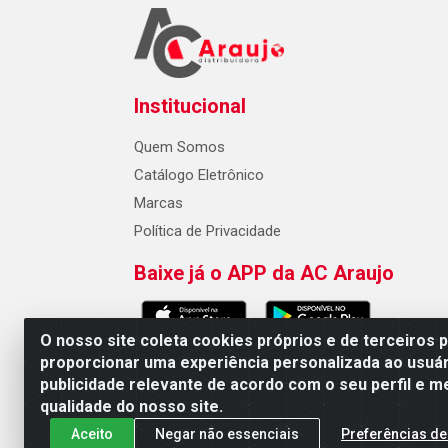
Institucional
Quem Somos
Catálogo Eletrônico
Marcas
Política de Privacidade
Baixe já o APP da AC Araujo
O nosso site coleta cookies próprios e de terceiros 
proporcionar uma experiência personalizada ao usuár
publicidade relevante de acordo com o seu perfil e m
AC Araujo Distribuidora - Rua 
qualidade do nosso site.
Aceito
Negar não essenciais
Preferências de