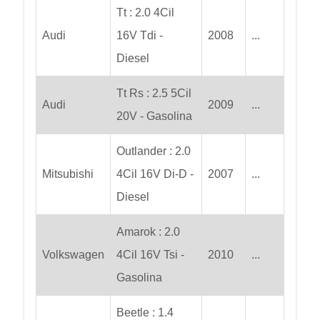
Tt : 2.0 4Cil
Audi
16V Tdi -
2008
...
Diesel
Tt Rs : 2.5 5Cil
Audi
2009
...
20V - Gasolina
Outlander : 2.0
Mitsubishi
4Cil 16V Di-D -
2007
...
Diesel
Amarok : 2.0
Volkswagen
4Cil 16V Tsi -
2010
...
Gasolina
Beetle : 1.4