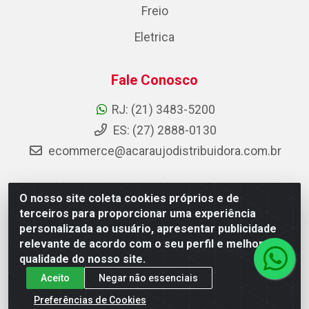
Freio
Eletrica
Fale Conosco
RJ: (21) 3483-5200
ES: (27) 2888-0130
ecommerce@acaraujodistribuidora.com.br
O nosso site coleta cookies próprios e de
AC Araujo Distribuidora - Rua Carneiro de Campos, 42 -
terceiros para proporcionar uma experiência
São Cristóvão, Rio de Janeiro/RJ - CEP 20.920-410 -
personalizada ao usuário, apresentar publicidade
CNPJ 08.744.753/0003-85
relevante de acordo com o seu perfil e melhorar a
qualidade do nosso site.
Aceito
Negar não essenciais
Preferências de Cookies