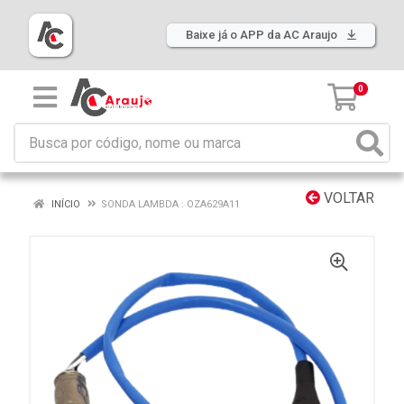
Baixe já o APP da AC Araujo
0
VOLTAR
INÍCIO
SONDA LAMBDA : OZA629A11