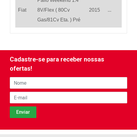
Palio Weekend 1.4
Fiat
8V/Flex ( 80Cv
2015
...
Gas/81Cv Eta. ) Pré
Cadastre-se para receber nossas
ofertas!