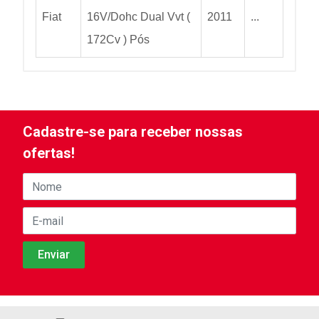
Fiat
16V/Dohc Dual Vvt (
2011
...
172Cv ) Pós
Cadastre-se para receber nossas
ofertas!