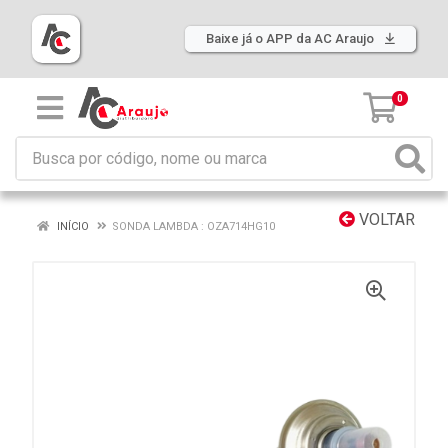
Baixe já o APP da AC Araujo
0
VOLTAR
INÍCIO
SONDA LAMBDA : OZA714HG10