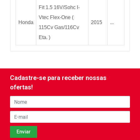
Fit 1.5 16V/Sohc I-
Vtec Flex-One (
Honda
2015
...
115Cv Gas/116Cv
Eta. )
Cadastre-se para receber nossas
ofertas!