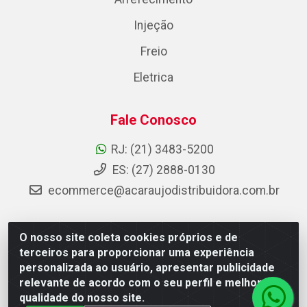
Injeção
Freio
Eletrica
Fale Conosco
RJ: (21) 3483-5200
ES: (27) 2888-0130
ecommerce@acaraujodistribuidora.com.br
O nosso site coleta cookies próprios e de
AC Araujo Distribuidora - Rua Carneiro de Campos, 42 -
terceiros para proporcionar uma experiência
São Cristóvão, Rio de Janeiro/RJ - CEP 20.920-410 -
personalizada ao usuário, apresentar publicidade
CNPJ 08.744.753/0003-85
relevante de acordo com o seu perfil e melhorar a
qualidade do nosso site.