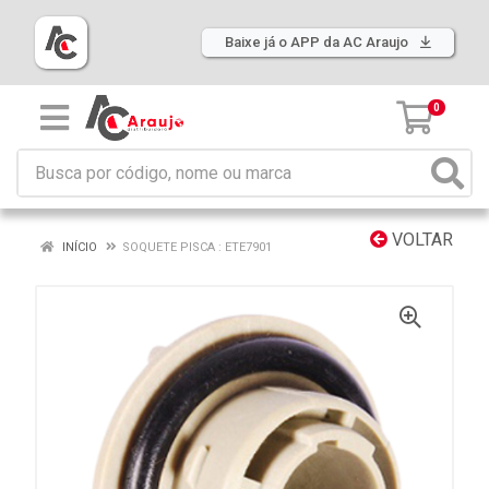
Baixe já o APP da AC Araujo
0
VOLTAR
INÍCIO
SOQUETE PISCA : ETE7901