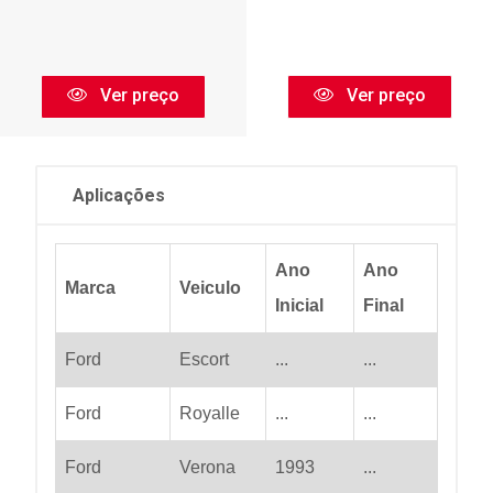
Ver preço
Ver preço
Aplicações
Ano
Ano
Marca
Veiculo
Inicial
Final
Ford
Escort
...
...
Ford
Royalle
...
...
Ford
Verona
1993
...