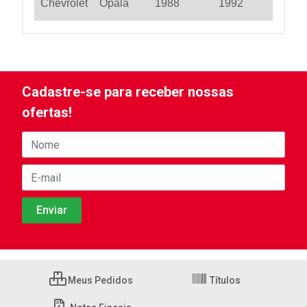
Chevrolet
Opala
1988
1992
Cadastre-se para receber nossas
ofertas!
Meus Pedidos
Títulos