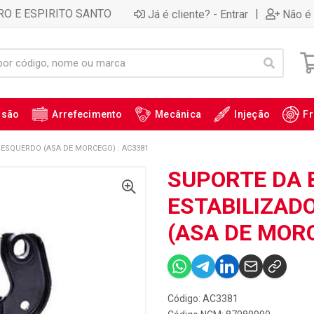
RO E ESPIRITO SANTO
|
Já é cliente? - Entrar
Não é 
ssão
Arrefecimento
Mecânica
Injeção
Fr
ESQUERDO (ASA DE MORCEGO) : AC3381
SUPORTE DA 
ESTABILIZAD
(ASA DE MORC
Código: AC3381