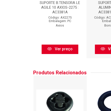
ORTE TENSOR
SUPORTE B.TENSORA LE
SUPOR
INIO AGILE :
AGILE 10 AXIOS-2275 :
ALUMIN
381ALUMINIO
AC3381A
AC338
 AC3381ALUMINIO
Código: AX2275
Código: A
balagem: PC
Embalagem: PC
Embal
orracha AC
Axios
Borr
Ver preço
Ver preço
V
Produtos Relacionados