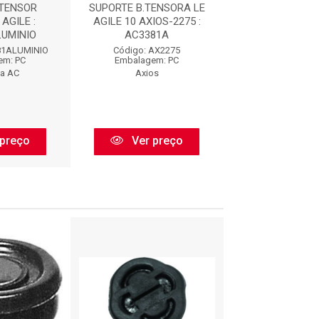
TENSOR
SUPORTE B.TENSORA LE
SUPORTE TE
AGILE :
AGILE 10 AXIOS-2275 :
ALUMINIO AG
UMINIO
AC3381A
AC3381ALUM
81ALUMINIO
Código: AX2275
Código: AC3381
em: PC
Embalagem: PC
Embalagem:
ha AC
Axios
Borracha 
preço
Ver preço
Ver pr