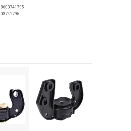
898603741795
8603741795