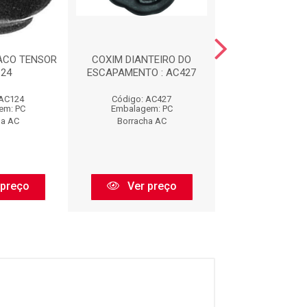
ACO TENSOR
COXIM DIANTEIRO DO
CALCO DE M
124
ESCAPAMENTO : AC427
DIANTEIRA : 
 AC124
Código: AC427
Código: AC
em: PC
Embalagem: PC
Embalagem:
ha AC
Borracha AC
Borracha 
 preço
Ver preço
Ver pr