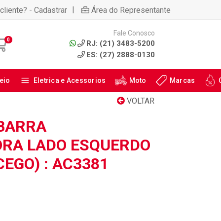
|
cliente? - Cadastrar
Área do Representante
Fale Conosco
0
RJ: (21) 3483-5200
ES: (27) 2888-0130
eio
Eletrica e Acessorios
Moto
Marcas
VOLTAR
BARRA
ORA LADO ESQUERDO
EGO) : AC3381