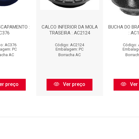
SCAPAMENTO :
CALCO INFERIOR DA MOLA
BUCHA DO BR
C376
TRASEIRA : AC2124
: AC
o: AC376
Código: AC2124
Código:
agem: PC
Embalagem: PC
Embalag
acha AC
Borracha AC
Borrac
er preço
Ver preço
Ver