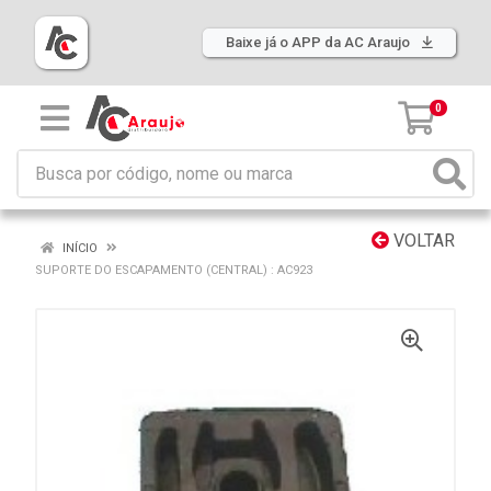
Baixe já o APP da AC Araujo
0
VOLTAR
INÍCIO
SUPORTE DO ESCAPAMENTO (CENTRAL) : AC923