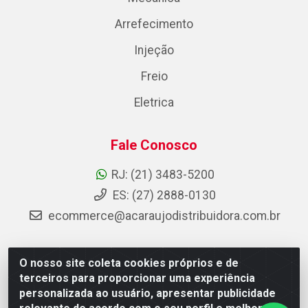
Arrefecimento
Injeção
Freio
Eletrica
Fale Conosco
RJ: (21) 3483-5200
ES: (27) 2888-0130
ecommerce@acaraujodistribuidora.com.br
O nosso site coleta cookies próprios e de
AC Araujo Distribuidora - Rua Carneiro de Campos, 42 -
terceiros para proporcionar uma experiência
São Cristóvão, Rio de Janeiro/RJ - CEP 20.920-410 -
personalizada ao usuário, apresentar publicidade
CNPJ 08.744.753/0003-85