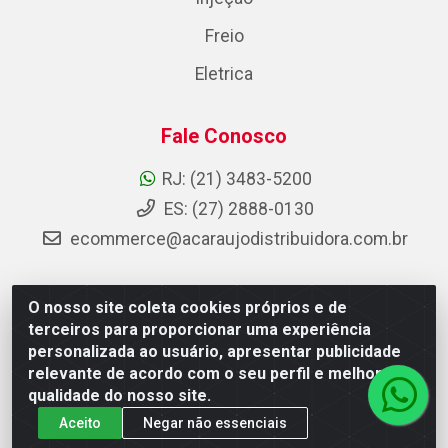
Freio
Eletrica
Fale Conosco
RJ: (21) 3483-5200
ES: (27) 2888-0130
ecommerce@acaraujodistribuidora.com.br
O nosso site coleta cookies próprios e de
AC Araujo Distribuidora - Rua Carneiro de Campos, 42 -
terceiros para proporcionar uma experiência
São Cristóvão, Rio de Janeiro/RJ - CEP 20.920-410 -
personalizada ao usuário, apresentar publicidade
CNPJ 08.744.753/0003-85
relevante de acordo com o seu perfil e melhorar a
qualidade do nosso site.
Aceito
Negar não essenciais