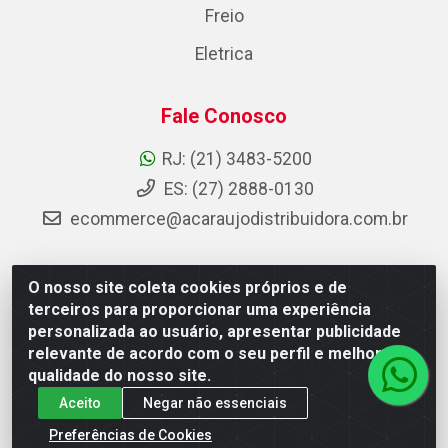
Freio
Eletrica
Fale Conosco
RJ: (21) 3483-5200
ES: (27) 2888-0130
ecommerce@acaraujodistribuidora.com.br
O nosso site coleta cookies próprios e de
AC Araujo Distribuidora - Rua Carneiro de Campos, 42 -
terceiros para proporcionar uma experiência
São Cristóvão, Rio de Janeiro/RJ - CEP 20.920-410 -
personalizada ao usuário, apresentar publicidade
CNPJ 08.744.753/0003-85
relevante de acordo com o seu perfil e melhorar a
qualidade do nosso site.
Aceito
Negar não essenciais
Preferências de Cookies