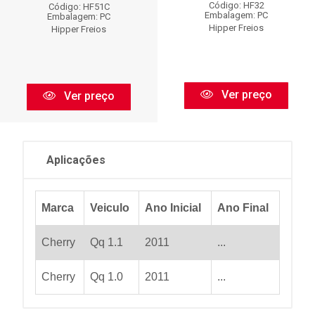
Código: HF32
Código: HF51C
Embalagem: PC
Embalagem: PC
Hipper Freios
Hipper Freios
Ver preço
Ver preço
Aplicações
Marca
Veiculo
Ano Inicial
Ano Final
Cherry
Qq 1.1
2011
...
Cherry
Qq 1.0
2011
...