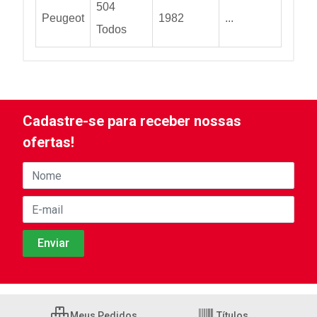
504
Peugeot
1982
...
Todos
Cadastre-se para receber nossas
ofertas!
Meus Pedidos
Títulos