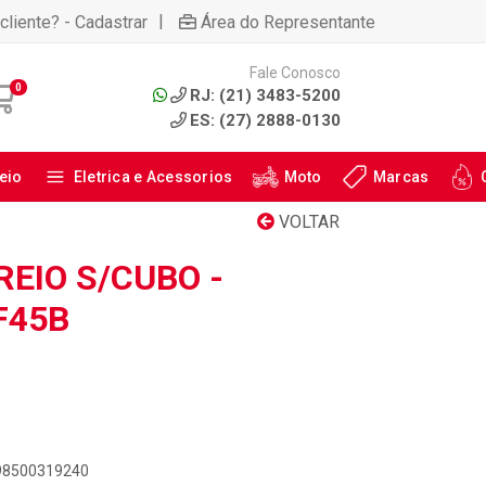
|
cliente? - Cadastrar
Área do Representante
Fale Conosco
0
RJ: (21) 3483-5200
ES: (27) 2888-0130
eio
Eletrica e Acessorios
Moto
Marcas
VOLTAR
EIO S/CUBO -
F45B
898500319240