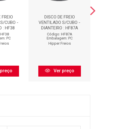
 FREIO
DISCO DE FREIO
DISCO DE F
S/CUBO -
VENTILADO S/CUBO -
VENTILADO S/
 : HF38
DIANTEIRO : HF87A
DIANTEIRO :
 HF38
Código: HF87A
Código: H
em: PC
Embalagem: PC
Embalagem:
Freios
Hipper Freios
Hipper Fre
 preço
Ver preço
Ver pr