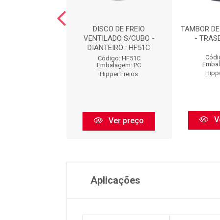
DE FREIO SOLIDO
DISCO DE FREIO
TAMBOR DE
 - DIANTEIRO :
VENTILADO S/CUBO -
- TRASE
HF01
DIANTEIRO : HF51C
Códi
ódigo: HF01
Código: HF51C
Embal
balagem: PC
Embalagem: PC
Hipp
pper Freios
Hipper Freios
V
Ver preço
Ver preço
Aplicações