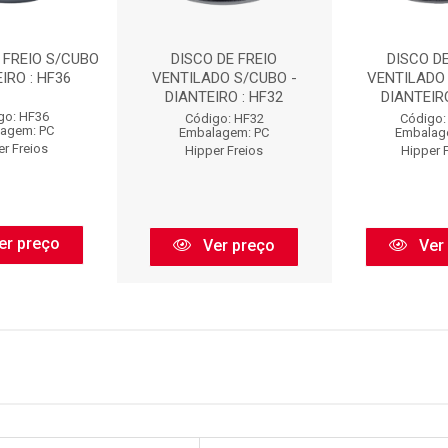
 FREIO S/CUBO
DISCO DE FREIO
DISCO DE
IRO : HF36
VENTILADO S/CUBO -
VENTILADO 
DIANTEIRO : HF32
DIANTEIRO
go: HF36
Código: HF32
Código:
agem: PC
Embalagem: PC
Embalag
er Freios
Hipper Freios
Hipper 
er preço
Ver preço
Ver