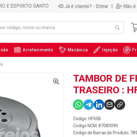
RO E ESPIRITO SANTO
|
Já é cliente? - Entrar
Não é 
ssão
Arrefecimento
Mecânica
Injeção
Fr
5B
TAMBOR DE FR
TRASEIRO : H
Código: HF45B
Código NCM: 87083090
Código de Barras do Produto: 7