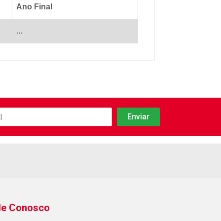
Ano Final
...
le Conosco