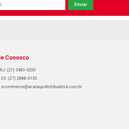
le Conosco
RJ: (21) 3483-5200
ES: (27) 2888-0130
ecommerce@acaraujodistribuidora.com.br