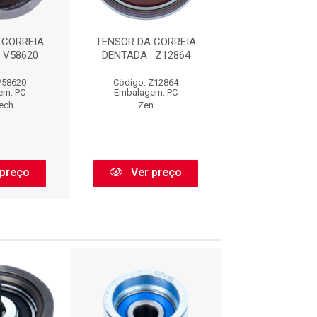
 CORREIA
TENSOR DA CORREIA
ESTICADOR =NY
 V58620
DENTADA : Z12864
TRV2708
V58620
Código: Z12864
Código: TRV
em: PC
Embalagem: PC
Embalagem:
tech
Zen
Vto
preço
Ver preço
Ver pr