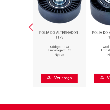
O ALTERNADOR :
POLIA DO ALTERNADOR :
POLIA DO 
1114
1173
ódigo: 1114
Código: 1173
Códi
balagem: PC
Embalagem: PC
Embal
Nytron
Nytron
N
Ver preço
Ver preço
V