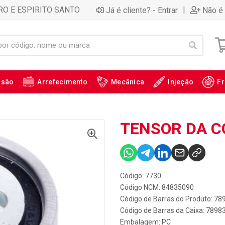
RO E ESPIRITO SANTO
|
Já é cliente? - Entrar
Não é 
ssão
Arrefecimento
Mecânica
Injeção
Fr
TENSOR DA CO
Código: 7730
Código NCM: 84835090
Código de Barras do Produto: 7
Código de Barras da Caixa: 789
Embalagem: PC