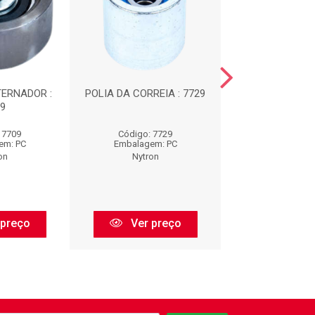
TERNADOR :
POLIA DA CORREIA : 7729
TENSOR DA CO
9
7762
 7709
Código: 7729
Código: 77
em: PC
Embalagem: PC
Embalagem:
on
Nytron
Nytron
 preço
Ver preço
Ver pr