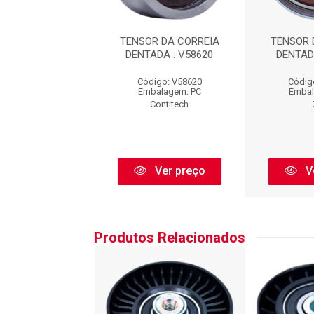
DOR =NY.7730 :
TENSOR DA CORREIA
TENSOR 
TRV27083
DENTADA : V58620
DENTAD
go: TRV27083
Código: V58620
Códig
balagem: PC
Embalagem: PC
Embal
Vto
Contitech
Ver preço
Ver preço
V
Produtos Relacionados