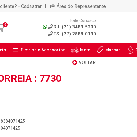
|
cliente? - Cadastrar
Área do Representante
Fale Conosco
0
RJ: (21) 3483-5200
ES: (27) 2888-0130
eio
Eletrica e Acessorios
Moto
Marcas
VOLTAR
RREIA : 7730
898384071425
8384071425