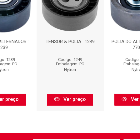
ALTERNADOR :
TENSOR & POLIA : 1249
POLIA DO AL
1239
770
go: 1239
Código: 1249
Código:
agem: PC
Embalagem: PC
Embalag
ytron
Nytron
Nytr
er preço
Ver preço
Ver