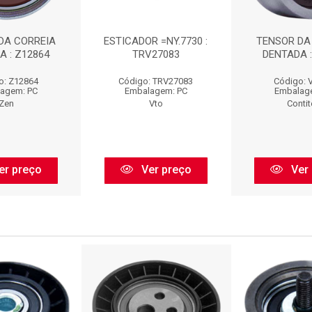
DA CORREIA
ESTICADOR =NY.7730 :
TENSOR DA
A : Z12864
TRV27083
DENTADA :
o: Z12864
Código: TRV27083
Código: 
agem: PC
Embalagem: PC
Embalag
Zen
Vto
Conti
er preço
Ver preço
Ver 