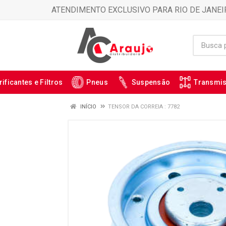
ATENDIMENTO EXCLUSIVO PARA RIO DE JANEI
rificantes e Filtros
Pneus
Suspensão
Transmi
INÍCIO
TENSOR DA CORREIA : 7782