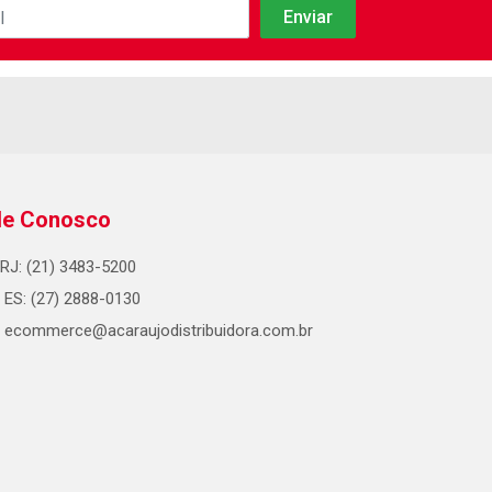
le Conosco
RJ: (21) 3483-5200
ES: (27) 2888-0130
ecommerce@acaraujodistribuidora.com.br