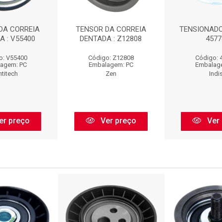
DA CORREIA
TENSOR DA CORREIA
TENSIONADOR
A : V55400
DENTADA : Z12808
4577
o: V55400
Código: Z12808
Código: 
agem: PC
Embalagem: PC
Embalag
titech
Zen
Indi
er preço
Ver preço
Ver 