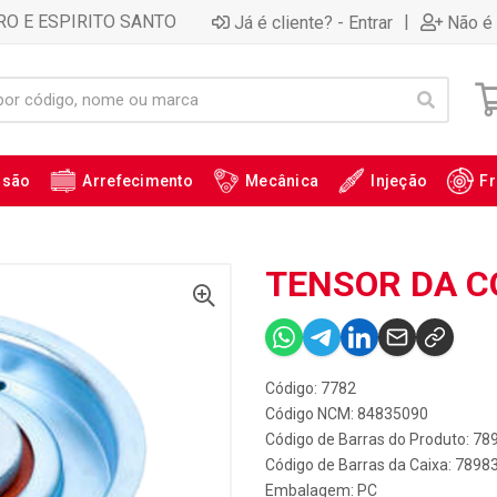
RO E ESPIRITO SANTO
|
Já é cliente? - Entrar
Não é 
ssão
Arrefecimento
Mecânica
Injeção
Fr
TENSOR DA CO
Código: 7782
Código NCM: 84835090
Código de Barras do Produto: 7
Código de Barras da Caixa: 789
Embalagem: PC