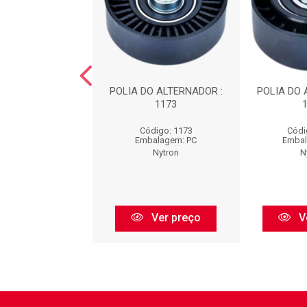
O ALTERNADOR :
POLIA DO ALTERNADOR :
POLIA DO 
1114
1173
ódigo: 1114
Código: 1173
Códi
balagem: PC
Embalagem: PC
Embal
Nytron
Nytron
N
Ver preço
Ver preço
V