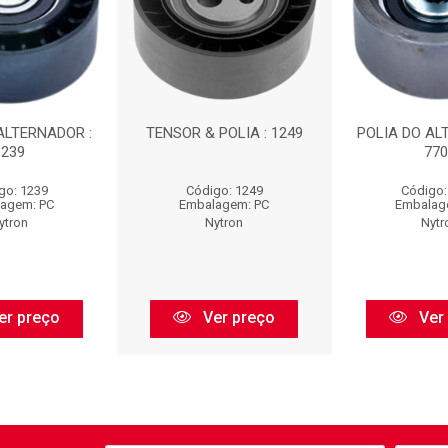
ALTERNADOR :
TENSOR & POLIA : 1249
POLIA DO AL
1239
770
go: 1239
Código: 1249
Código:
agem: PC
Embalagem: PC
Embalag
ytron
Nytron
Nytr
er preço
Ver preço
Ver