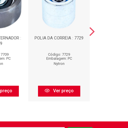
TERNADOR :
POLIA DA CORREIA : 7729
TENSOR DA CO
9
7762
 7709
Código: 7729
Código: 77
em: PC
Embalagem: PC
Embalagem:
on
Nytron
Nytron
 preço
Ver preço
Ver pr