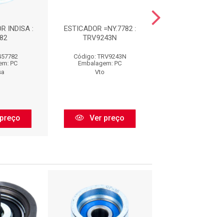
 INDISA :
ESTICADOR =NY.7782 :
TENSOR DA C
82
TRV9243N
DENTADA : TR
457782
Código: TRV9243N
Código: TRV9
em: PC
Embalagem: PC
Embalagem:
sa
Vto
Vto
preço
Ver preço
Ver pr