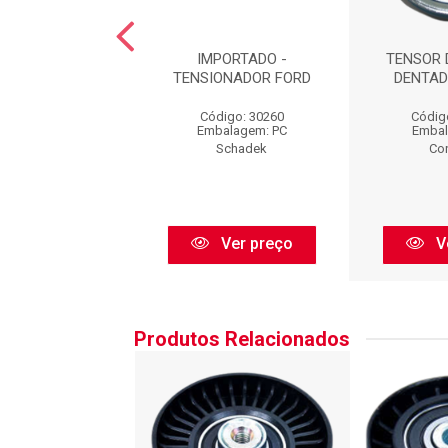
NADOR : APL549
IMPORTADO -
TENSOR 
TENSIONADOR FORD
DENTAD
igo: APL549
Código: 30260
Códig
balagem: PC
Embalagem: PC
Embal
Aplic
Schadek
Con
Ver preço
Ver preço
V
Produtos Relacionados