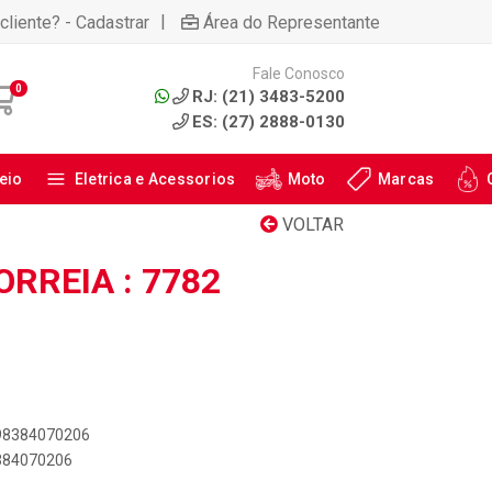
|
cliente? - Cadastrar
Área do Representante
Fale Conosco
0
RJ: (21) 3483-5200
ES: (27) 2888-0130
eio
Eletrica e Acessorios
Moto
Marcas
VOLTAR
RREIA : 7782
898384070206
8384070206