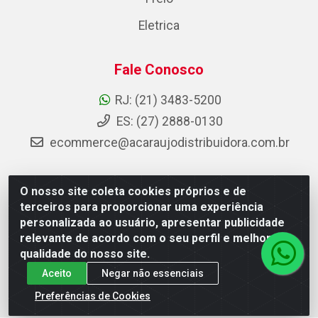
Eletrica
Fale Conosco
RJ: (21) 3483-5200
ES: (27) 2888-0130
ecommerce@acaraujodistribuidora.com.br
O nosso site coleta cookies próprios e de
AC Araujo Distribuidora - Rua Carneiro de Campos, 42 -
terceiros para proporcionar uma experiência
São Cristóvão, Rio de Janeiro/RJ - CEP 20.920-410 -
personalizada ao usuário, apresentar publicidade
CNPJ 08.744.753/0003-85
relevante de acordo com o seu perfil e melhorar a
qualidade do nosso site.
Aceito
Negar não essenciais
Preferências de Cookies