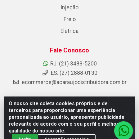
Injeção
Freio
Eletrica
Fale Conosco
RJ: (21) 3483-5200
ES: (27) 2888-0130
ecommerce@acaraujodistribuidora.com.br
O nosso site coleta cookies próprios e de
AC Araujo Distribuidora - Rua Carneiro de Campos, 42 -
terceiros para proporcionar uma experiência
São Cristóvão, Rio de Janeiro/RJ - CEP 20.920-410 -
personalizada ao usuário, apresentar publicidade
CNPJ 08.744.753/0003-85
relevante de acordo com o seu perfil e melhorar a
qualidade do nosso site.