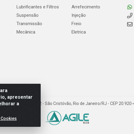
Lubrificantes e Filtros
Arrefecimento
Suspensão
Injeção
Transmissão
Freio
Mecânica
Eletrica
para
io, apresentar
elhorar a
Carneiro de Campos, 42 - São Cristóvão, Rio de Janeiro/RJ - CEP 20.92
 Cookies