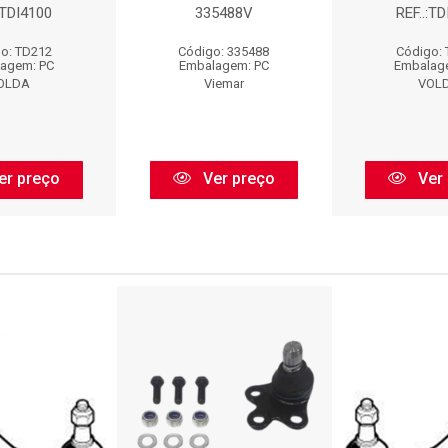
:TDI4100
335488V
REF..:T
o: TD212
Código: 335488
Código:
agem: PC
Embalagem: PC
Embalag
OLDA
Viemar
VOL
er preço
Ver preço
Ver 