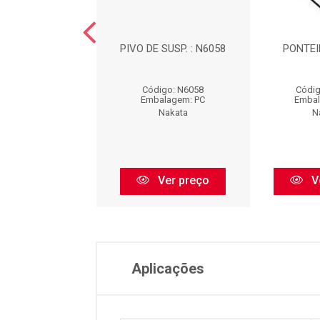
L DE DIREÇÃO -
PIVO DE SUSP. : N6058
PONTEI
EIRO - DIREITA
A DIREITA / ...
Código: N6058
Códig
digo: N97001
Embalagem: PC
Embal
balagem: PC
Nakata
N
Nakata
Ver preço
V
Ver preço
Aplicações