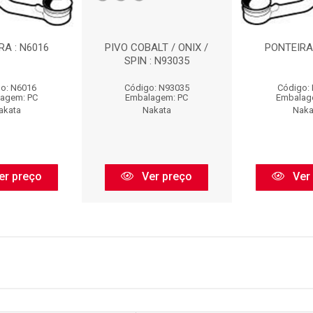
RA : N6016
PIVO COBALT / ONIX /
PONTEIRA 
SPIN : N93035
o: N6016
Código: N93035
Código:
agem: PC
Embalagem: PC
Embalag
akata
Nakata
Naka
er preço
Ver preço
Ver