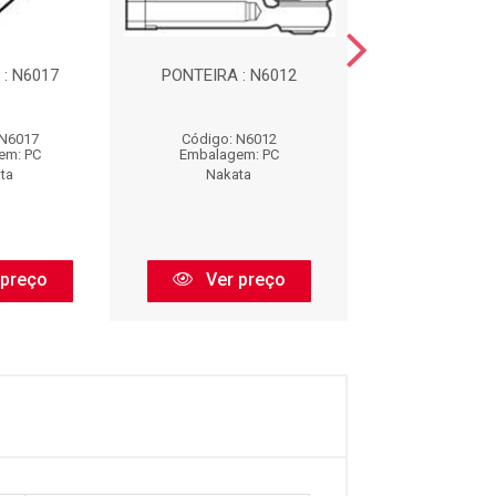
: N6017
PONTEIRA : N6012
PIVO : N1
 N6017
Código: N6012
Código: N1
em: PC
Embalagem: PC
Embalagem:
ta
Nakata
Nakata
 preço
Ver preço
Ver pr