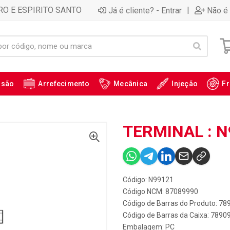
RO E ESPIRITO SANTO
|
Já é cliente? - Entrar
Não é 
ssão
Arrefecimento
Mecânica
Injeção
Fr
TERMINAL : N
Código: N99121
Código NCM: 87089990
Código de Barras do Produto: 7
Código de Barras da Caixa: 789
Embalagem: PC