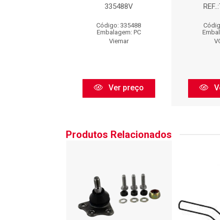
F..:TDI4100
335488V
REF..
digo: TD212
Código: 335488
Códig
balagem: PC
Embalagem: PC
Embal
VOLDA
Viemar
V
Ver preço
Ver preço
V
Produtos Relacionados