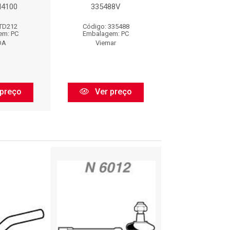
DI4100
335488V
REF..:TDI4
 TD212
Código: 335488
Código: TD
em: PC
Embalagem: PC
Embalagem:
DA
Viemar
VOLDA
preço
Ver preço
Ver pr