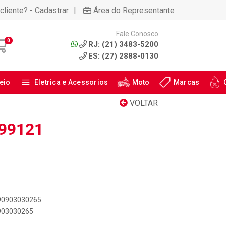
|
cliente? - Cadastrar
Área do Representante
Fale Conosco
0
RJ: (21) 3483-5200
ES: (27) 2888-0130
eio
Eletrica e Acessorios
Moto
Marcas
VOLTAR
99121
890903030265
0903030265