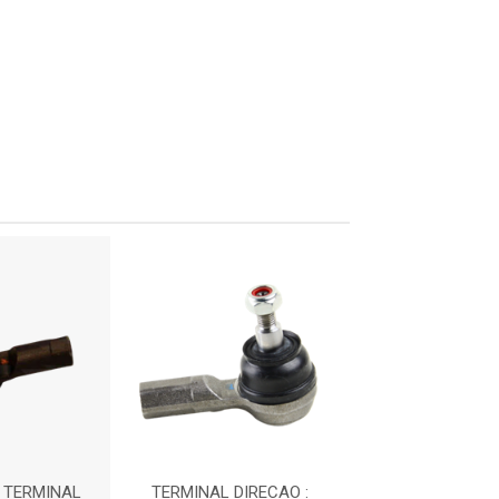
 TERMINAL
TERMINAL DIRECAO :
IMPORTADO - T