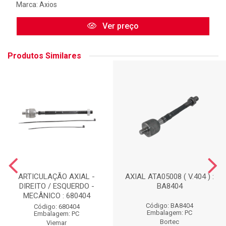
Marca:
Axios
Ver preço
Produtos Similares
ARTICULAÇÃO AXIAL -
AXIAL ATA05008 ( V.404 ) :
DIREITO / ESQUERDO -
BA8404
MECÂNICO : 680404
Código: BA8404
Código: 680404
Embalagem: PC
Embalagem: PC
Bortec
Viemar