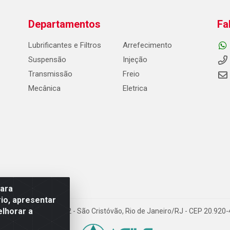
Departamentos
Fa
Lubrificantes e Filtros
Arrefecimento
Suspensão
Injeção
Transmissão
Freio
Mecânica
Eletrica
para
io, apresentar
elhorar a
Carneiro de Campos, 42 - São Cristóvão, Rio de Janeiro/RJ - CEP 20.92