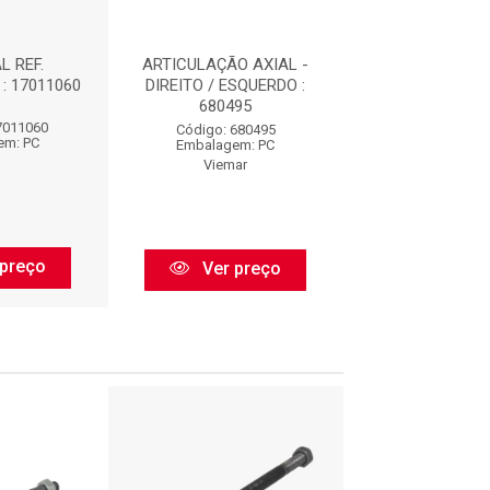
L REF.
ARTICULAÇÃO AXIAL -
TERMINAL AXIAL
: 17011060
DIREITO / ESQUERDO :
680495
7011060
Código: N9
Código: 680495
em: PC
Embalagem:
Embalagem: PC
m
Nakata
Viemar
preço
Ver pr
Ver preço