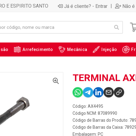
RO E ESPIRITO SANTO
|
Já é cliente? - Entrar
Não é 
ssão
Arrefecimento
Mecânica
Injeção
Fr
TERMINAL AXI
Código: AX4495
Código NCM: 87089990
Código de Barras do Produto: 7
Código de Barras da Caixa: 789
Embalagem: PC