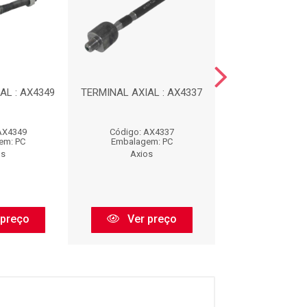
AL : AX4349
TERMINAL AXIAL : AX4337
TERMINAL AXIAL
AX4349
Código: AX4337
Código: AX
em: PC
Embalagem: PC
Embalagem:
os
Axios
Axios
 preço
Ver preço
Ver pr