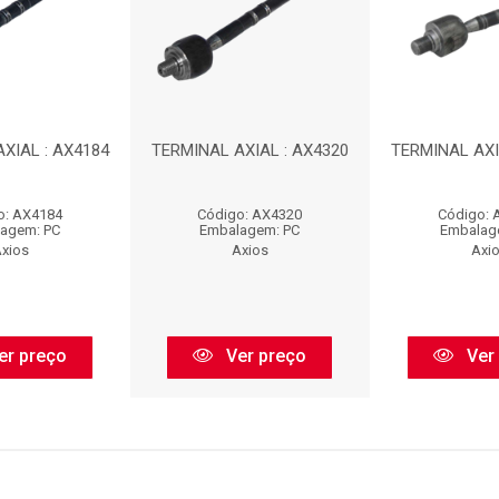
XIAL : AX4184
TERMINAL AXIAL : AX4320
TERMINAL AXI
o: AX4184
Código: AX4320
Código: 
agem: PC
Embalagem: PC
Embalag
xios
Axios
Axi
er preço
Ver preço
Ver