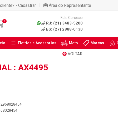
|
cliente? - Cadastrar
Área do Representante
Fale Conosco
0
RJ: (21) 3483-5200
ES: (27) 2888-0130
eio
Eletrica e Acessorios
Moto
Marcas
VOLTAR
AL : AX4495
892968028454
2968028454