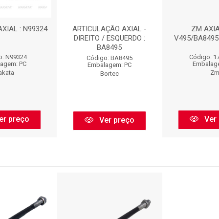
XIAL : N99324
ARTICULAÇÃO AXIAL -
ZM AXIA
DIREITO / ESQUERDO :
V495/BA8495 
BA8495
o: N99324
Código: 1
Código: BA8495
agem: PC
Embalag
Embalagem: PC
akata
Z
Bortec
er preço
Ver 
Ver preço