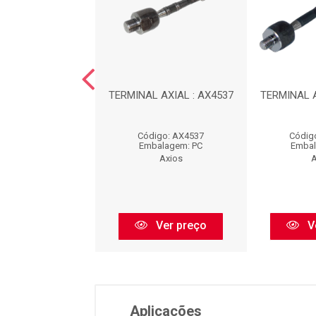
 AXIAL : AX4387
TERMINAL AXIAL : AX4537
TERMINAL A
digo: AX4387
Código: AX4537
Códig
balagem: PC
Embalagem: PC
Embal
Axios
Axios
A
Ver preço
Ver preço
V
Aplicações