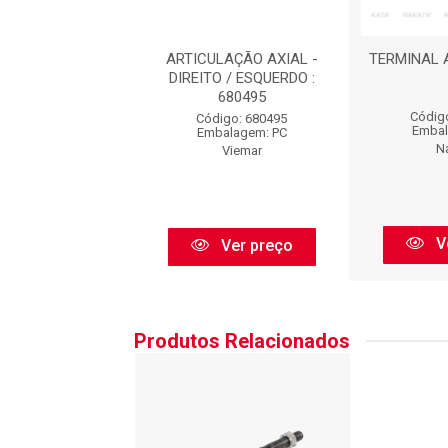
 AXIAL REF.
ARTICULAÇÃO AXIAL -
TERMINAL A
8495 : 17011060
DIREITO / ESQUERDO :
680495
igo: 17011060
Códig
Código: 680495
balagem: PC
Embal
Embalagem: PC
Zm
N
Viemar
Ver preço
V
Ver preço
Produtos Relacionados