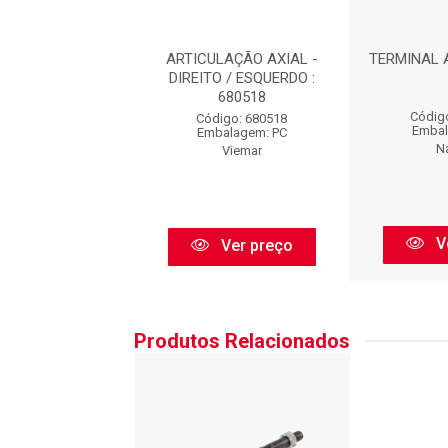
 AXIAL : N99167
ARTICULAÇÃO AXIAL -
TERMINAL A
DIREITO / ESQUERDO :
680518
igo: N99167
Códig
Código: 680518
balagem: PC
Embal
Embalagem: PC
Nakata
N
Viemar
Ver preço
V
Ver preço
Produtos Relacionados