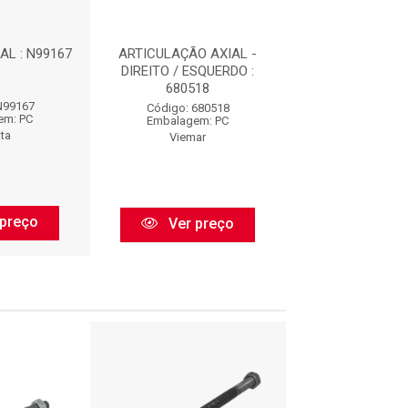
AL : N99167
ARTICULAÇÃO AXIAL -
TERMINAL AXIAL
DIREITO / ESQUERDO :
680518
N99167
Código: N9
Código: 680518
em: PC
Embalagem:
Embalagem: PC
ta
Nakata
Viemar
preço
Ver pr
Ver preço