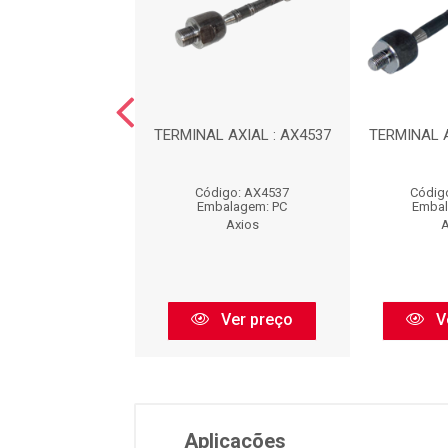
 AXIAL : AX4387
TERMINAL AXIAL : AX4537
TERMINAL A
digo: AX4387
Código: AX4537
Códig
balagem: PC
Embalagem: PC
Embal
Axios
Axios
A
Ver preço
Ver preço
V
Aplicações