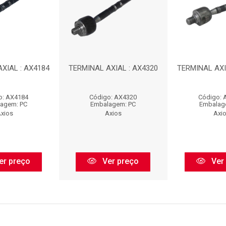
XIAL : AX4184
TERMINAL AXIAL : AX4320
TERMINAL AXI
o: AX4184
Código: AX4320
Código: 
agem: PC
Embalagem: PC
Embalag
xios
Axios
Axi
er preço
Ver preço
Ver