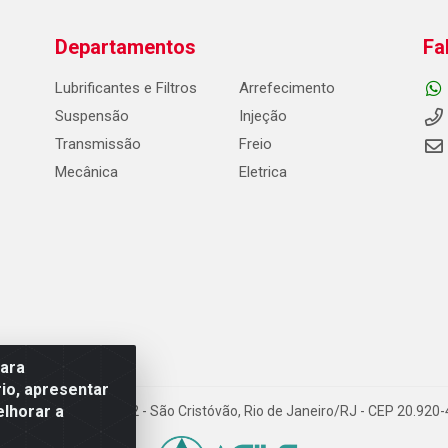
Departamentos
Fa
Lubrificantes e Filtros
Arrefecimento
Suspensão
Injeção
Transmissão
Freio
Mecânica
Eletrica
para
io, apresentar
elhorar a
Carneiro de Campos, 42 - São Cristóvão, Rio de Janeiro/RJ - CEP 20.92