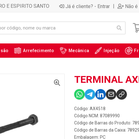
RO E ESPIRITO SANTO
|
Já é cliente? - Entrar
Não é 
ssão
Arrefecimento
Mecânica
Injeção
Fr
TERMINAL AXI
Código: AX4518
Código NCM: 87089990
Código de Barras do Produto: 7
Código de Barras da Caixa: 789
Embalagem: PC