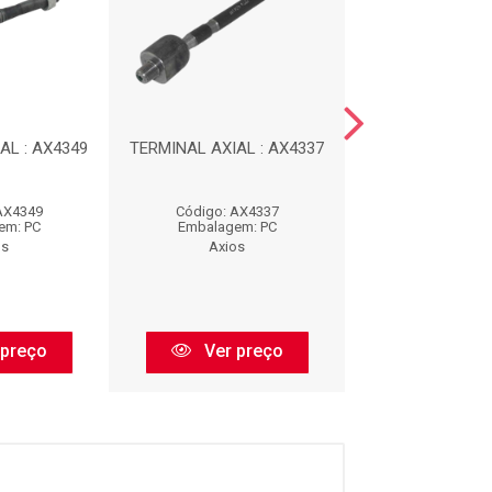
AL : AX4349
TERMINAL AXIAL : AX4337
TERMINAL AXIAL
AX4349
Código: AX4337
Código: AX
em: PC
Embalagem: PC
Embalagem:
os
Axios
Axios
 preço
Ver preço
Ver pr