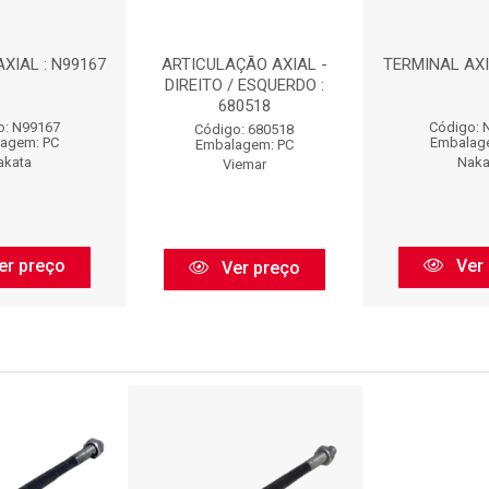
XIAL : N99167
ARTICULAÇÃO AXIAL -
TERMINAL AXI
DIREITO / ESQUERDO :
680518
o: N99167
Código: 
Código: 680518
agem: PC
Embalag
Embalagem: PC
akata
Naka
Viemar
er preço
Ver 
Ver preço