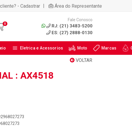
|
cliente? - Cadastrar
Área do Representante
Fale Conosco
0
RJ: (21) 3483-5200
ES: (27) 2888-0130
eio
Eletrica e Acessorios
Moto
Marcas
VOLTAR
AL : AX4518
892968027273
2968027273