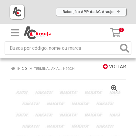
Baixe já o APP da AC Araujo
0
VOLTAR
INÍCIO
TERMINAL AXIAL : N92034