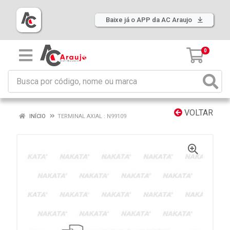
Baixe já o APP da AC Araujo
0
VOLTAR
INÍCIO
TERMINAL AXIAL : N99109