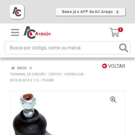
Baixe já o APP da AC Araujo
0
VOLTAR
INÍCIO
TERMINAL DE DIREÇÃO - CENTRO - HIDRÁULICA -
(ROSCA M14 X 1,5) : PD4680