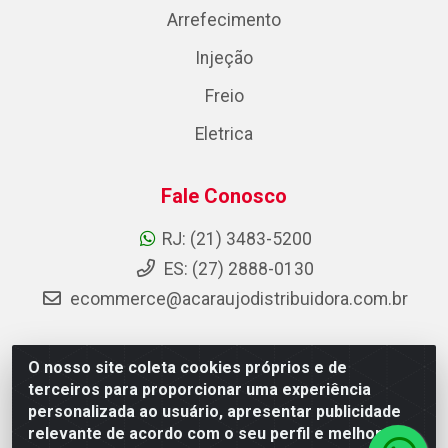
Arrefecimento
Injeção
Freio
Eletrica
Fale Conosco
RJ: (21) 3483-5200
ES: (27) 2888-0130
ecommerce@acaraujodistribuidora.com.br
O nosso site coleta cookies próprios e de
AC Araujo Distribuidora - Rua Carneiro de Campos, 42 -
terceiros para proporcionar uma experiência
São Cristóvão, Rio de Janeiro/RJ - CEP 20.920-410 -
personalizada ao usuário, apresentar publicidade
CNPJ 08.744.753/0003-85
relevante de acordo com o seu perfil e melhorar a