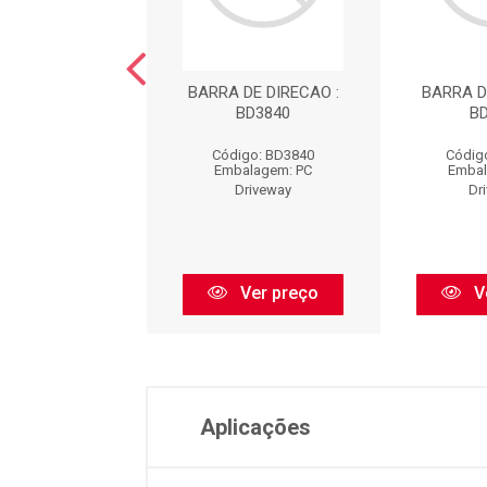
 DE DIRECAO :
BARRA DE DIRECAO :
BARRA D
BD3778
BD3840
B
digo: BD3778
Código: BD3840
Códig
balagem: PC
Embalagem: PC
Embal
Driveway
Driveway
Dr
Ver preço
Ver preço
V
Aplicações