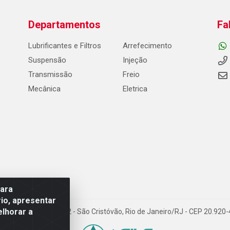
Departamentos
Fa
Lubrificantes e Filtros
Arrefecimento
Suspensão
Injeção
Transmissão
Freio
Mecânica
Eletrica
para
io, apresentar
elhorar a
Carneiro de Campos, 42 - São Cristóvão, Rio de Janeiro/RJ - CEP 20.92