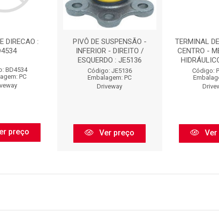
E DIRECAO :
PIVÔ DE SUSPENSÃO -
TERMINAL DE
D4534
INFERIOR - DIREITO /
CENTRO - M
ESQUERDO : JE5136
HIDRÁULICO 
o: BD4534
Código: JE5136
Código: 
agem: PC
Embalagem: PC
Embalag
iveway
Driveway
Drive
er preço
Ver preço
Ver