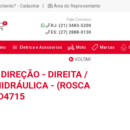
|
cliente? - Cadastrar
Área do Representante
Fale Conosco
0
RJ: (21) 3483-5200
ES: (27) 2888-0130
eio
Eletrica e Acessorios
Moto
Marcas
VOLTAR
DIREÇÃO - DIREITA /
IDRÁULICA - (ROSCA
PD4715