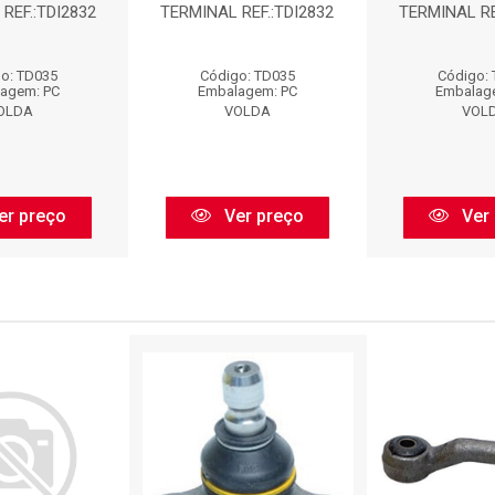
REF.:TDI2832
TERMINAL REF.:TDI2832
TERMINAL RE
o: TD035
Código: TD035
Código:
agem: PC
Embalagem: PC
Embalag
OLDA
VOLDA
VOL
er preço
Ver preço
Ver 