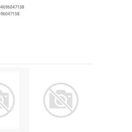
894696047158
4696047158