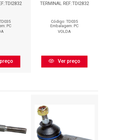
F.:TDI2832
TERMINAL REF.:TDI2832
TERMINAL REF.:
 TD035
Código: TD035
Código: TD
em: PC
Embalagem: PC
Embalagem:
DA
VOLDA
VOLDA
preço
Ver preço
Ver pr