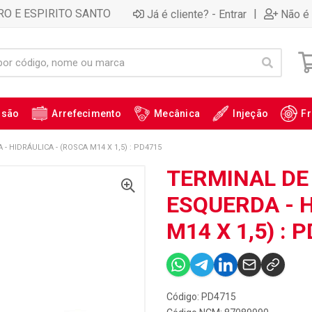
RO E ESPIRITO SANTO
|
Já é cliente? - Entrar
Não é 
ssão
Arrefecimento
Mecânica
Injeção
Fr
- HIDRÁULICA - (ROSCA M14 X 1,5) : PD4715
TERMINAL DE 
ESQUERDA - H
M14 X 1,5) : 
Código: PD4715