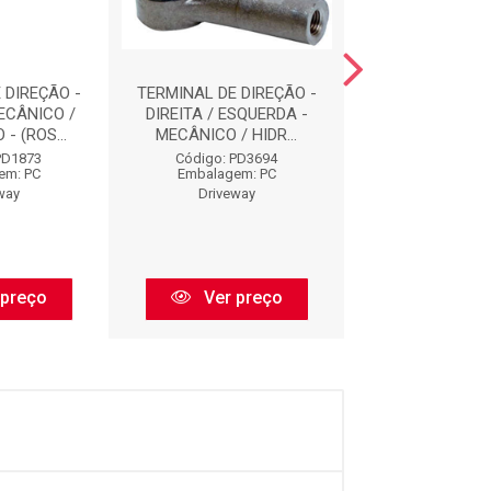
 DIREÇÃO -
TERMINAL DE DIREÇÃO -
BARRA DE DIR
ECÂNICO /
DIREITA / ESQUERDA -
BD1068
- (ROS...
MECÂNICO / HIDR...
Código: BD
PD1873
Código: PD3694
Embalagem:
em: PC
Embalagem: PC
Drivewa
way
Driveway
Ver pr
 preço
Ver preço