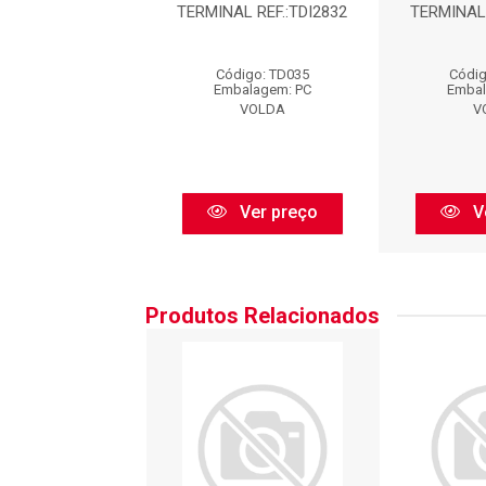
AL REF.:TDI2832
TERMINAL REF.:TDI2832
TERMINAL 
digo: TD035
Código: TD035
Códig
balagem: PC
Embalagem: PC
Embal
VOLDA
VOLDA
V
Ver preço
Ver preço
V
Produtos Relacionados