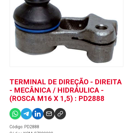
TERMINAL DE DIREÇÃO - DIREITA
- MECÂNICA / HIDRÁULICA -
(ROSCA M16 X 1,5) : PD2888
Código: PD2888