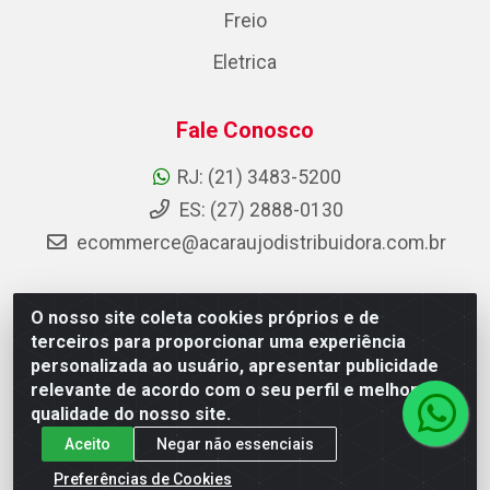
Freio
Eletrica
Fale Conosco
RJ: (21) 3483-5200
ES: (27) 2888-0130
ecommerce@acaraujodistribuidora.com.br
O nosso site coleta cookies próprios e de
AC Araujo Distribuidora - Rua Carneiro de Campos, 42 -
terceiros para proporcionar uma experiência
São Cristóvão, Rio de Janeiro/RJ - CEP 20.920-410 -
personalizada ao usuário, apresentar publicidade
CNPJ 08.744.753/0003-85
relevante de acordo com o seu perfil e melhorar a
qualidade do nosso site.
Aceito
Negar não essenciais
Preferências de Cookies