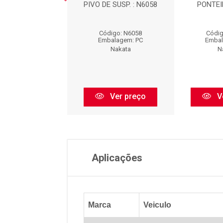
L DE DIREÇÃO -
PIVO DE SUSP. : N6058
PONTEI
EIRO - DIREITA
A DIREITA / ...
Código: N6058
Códig
digo: N97001
Embalagem: PC
Embal
balagem: PC
Nakata
N
Nakata
Ver preço
V
Ver preço
Aplicações
Marca
Veiculo