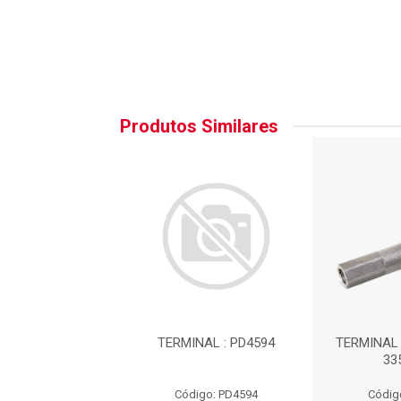
Produtos Similares
L DA DIRECAO :
TERMINAL : PD4594
TERMINAL 
335117V
33
digo: 335117
Código: PD4594
Códig