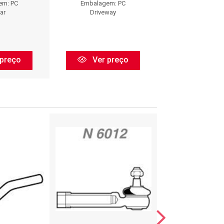
em: PC
Embalagem: PC
Embalagem:
ar
Driveway
Viemar
preço
Ver preço
Ver pr