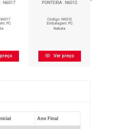
: N6017
PONTEIRA : N6012
PIVO : N1
 N6017
Código: N6012
Código: N1
em: PC
Embalagem: PC
Embalagem:
ta
Nakata
Nakata
 preço
Ver preço
Ver pr
nicial
Ano Final