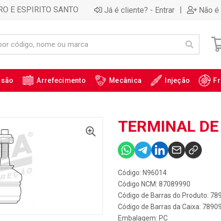
RO E ESPIRITO SANTO
|
Já é cliente? - Entrar
Não é 
ssão
Arrefecimento
Mecânica
Injeção
Fr
TERMINAL DE 
Código: N96014
Código NCM: 87089990
Código de Barras do Produto: 7
Código de Barras da Caixa: 789
Embalagem: PC