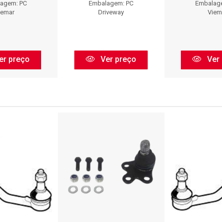
agem: PC
Embalagem: PC
Embalag
iemar
Driveway
Viem
er preço
Ver preço
Ver 