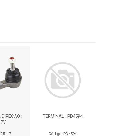
 DIRECAO :
TERMINAL : PD4594
TERMINAL DA D
17V
335117
335117
Código: PD4594
Código: 335