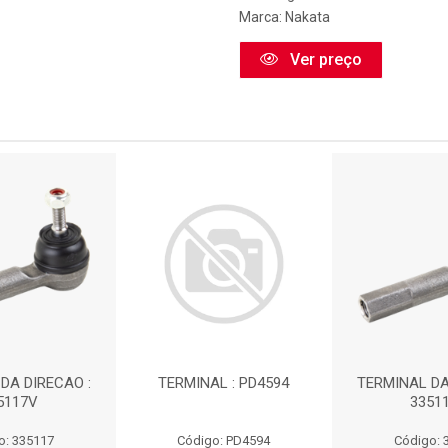
Marca:
Nakata
Ver preço
DA DIRECAO :
TERMINAL : PD4594
TERMINAL DA
5117V
3351
o: 335117
Código: PD4594
Código: 