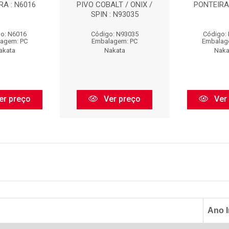
RA : N6016
PIVO COBALT / ONIX /
PONTEIRA 
SPIN : N93035
o: N6016
Código: N93035
Código:
agem: PC
Embalagem: PC
Embalag
akata
Nakata
Naka
er preço
Ver preço
Ver
Ano I