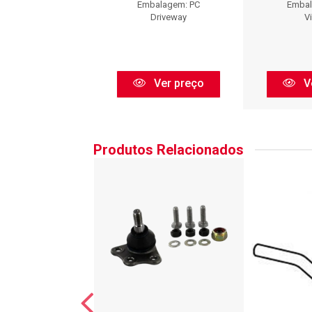
balagem: PC
Embalagem: PC
Embal
Viemar
Driveway
V
Ver preço
Ver preço
V
Produtos Relacionados