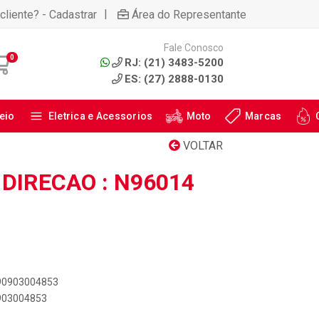
|
cliente? - Cadastrar
Área do Representante
Fale Conosco
0
RJ: (21) 3483-5200
ES: (27) 2888-0130
eio
Eletrica e Acessorios
Moto
Marcas
VOLTAR
DIRECAO : N96014
890903004853
0903004853