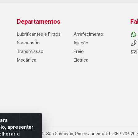
Departamentos
Fa
Lubrificantes e Filtros
Arrefecimento
Suspensão
Injeção
Transmissão
Freio
Mecânica
Eletrica
para
io, apresentar
elhorar a
Carneiro de Campos, 42 - São Cristóvão, Rio de Janeiro/RJ - CEP 20.92