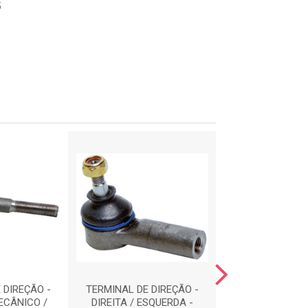
5
 DIREÇÃO -
TERMINAL DE DIREÇÃO -
BARRA DE DIR
ECÂNICO /
DIREITA / ESQUERDA -
BD1068