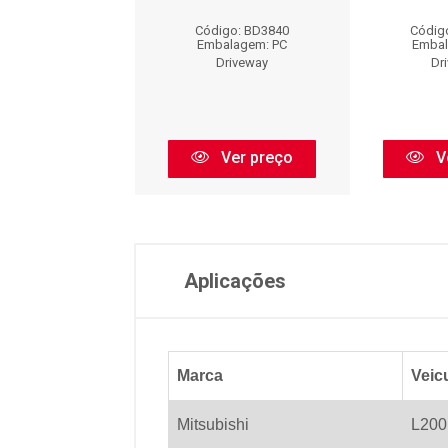
digo: BD3778
Código: BD3840
Códig
balagem: PC
Embalagem: PC
Embal
Driveway
Driveway
Dr
Ver preço
Ver preço
V
Aplicações
Marca
Veic
Mitsubishi
L200