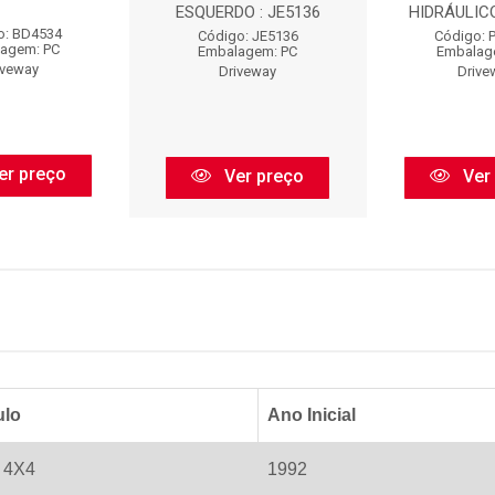
ESQUERDO : JE5136
HIDRÁULICO 
o: BD4534
Código: JE5136
Código: 
agem: PC
Embalagem: PC
Embalag
iveway
Driveway
Drive
er preço
Ver preço
Ver
ulo
Ano Inicial
 4X4
1992