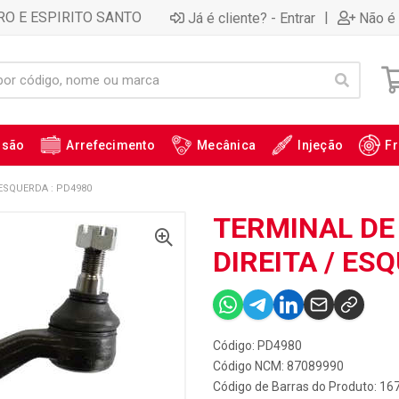
RO E ESPIRITO SANTO
|
Já é cliente? - Entrar
Não é 
ssão
Arrefecimento
Mecânica
Injeção
Fr
 ESQUERDA : PD4980
TERMINAL DE
DIREITA / ES
Código: PD4980
Código NCM: 87089990
Código de Barras do Produto: 16