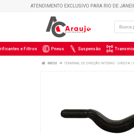
ATENDIMENTO EXCLUSIVO PARA RIO DE JANEI
rificantes e Filtros
Pneus
Suspensão
Transmi
INÍCIO
TERMINAL DE DIREÇÃO INTERNO - DIREITA /