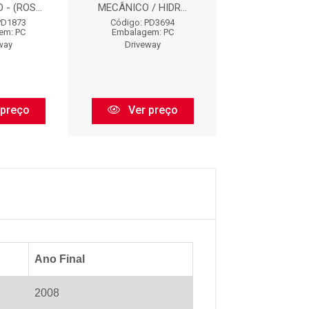
- (ROS...
MECÂNICO / HIDR...
Código: BD
PD1873
Código: PD3694
Embalagem:
em: PC
Embalagem: PC
Drivewa
way
Driveway
Ver pr
 preço
Ver preço
Ano Final
2008