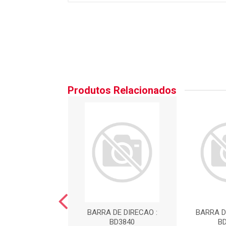
Produtos Relacionados
 DE DIRECAO :
BARRA DE DIRECAO :
BARRA D
BD3778
BD3840
B