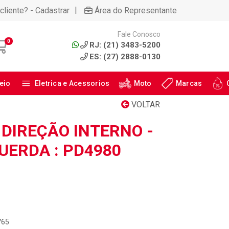
|
cliente? - Cadastrar
Área do Representante
Fale Conosco
0
RJ: (21) 3483-5200
ES: (27) 2888-0130
eio
Eletrica e Acessorios
Moto
Marcas
VOLTAR
 DIREÇÃO INTERNO -
QUERDA : PD4980
765