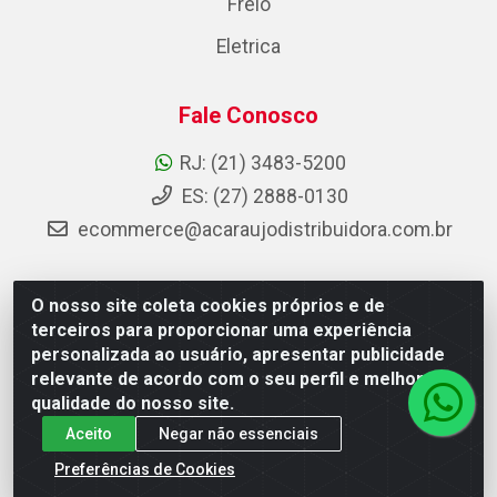
Freio
Eletrica
Fale Conosco
RJ: (21) 3483-5200
ES: (27) 2888-0130
ecommerce@acaraujodistribuidora.com.br
O nosso site coleta cookies próprios e de
AC Araujo Distribuidora - Rua Carneiro de Campos, 42 -
terceiros para proporcionar uma experiência
São Cristóvão, Rio de Janeiro/RJ - CEP 20.920-410 -
personalizada ao usuário, apresentar publicidade
CNPJ 08.744.753/0003-85
relevante de acordo com o seu perfil e melhorar a
qualidade do nosso site.
Aceito
Negar não essenciais
Preferências de Cookies