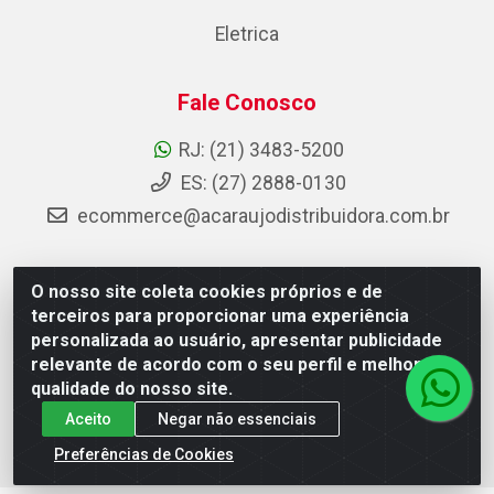
Eletrica
Fale Conosco
RJ: (21) 3483-5200
ES: (27) 2888-0130
ecommerce@acaraujodistribuidora.com.br
O nosso site coleta cookies próprios e de
AC Araujo Distribuidora - Rua Carneiro de Campos, 42 -
terceiros para proporcionar uma experiência
São Cristóvão, Rio de Janeiro/RJ - CEP 20.920-410 -
personalizada ao usuário, apresentar publicidade
CNPJ 08.744.753/0003-85
relevante de acordo com o seu perfil e melhorar a
qualidade do nosso site.
Aceito
Negar não essenciais
Preferências de Cookies