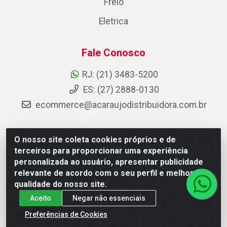
Freio
Eletrica
Fale Conosco
RJ: (21) 3483-5200
ES: (27) 2888-0130
ecommerce@acaraujodistribuidora.com.br
O nosso site coleta cookies próprios e de
AC Araujo Distribuidora - Rua Carneiro de Campos, 42 -
terceiros para proporcionar uma experiência
São Cristóvão, Rio de Janeiro/RJ - CEP 20.920-410 -
personalizada ao usuário, apresentar publicidade
CNPJ 08.744.753/0003-85
relevante de acordo com o seu perfil e melhorar a
qualidade do nosso site.
Aceito
Negar não essenciais
Preferências de Cookies