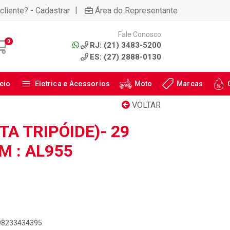
|
cliente? - Cadastrar
Área do Representante
Fale Conosco
0
RJ: (21) 3483-5200
ES: (27) 2888-0130
eio
Eletrica e Acessorios
Moto
Marcas
VOLTAR
TA TRIPÓIDE)- 29
M : AL955
898233434395