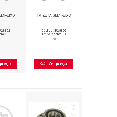
EMI-EIXO
TRIZETA SEMI-EIXO
TRIZETA SEM
IR28302
Código: IR28302
Código: IR2
em: PC
Embalagem: PC
Embalagem:
Irb
Irb
preço
Ver preço
Ver pr