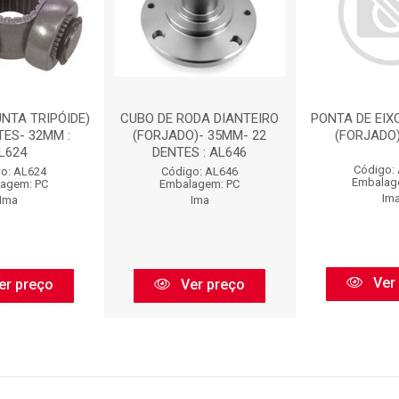
UNTA TRIPÓIDE)
CUBO DE RODA DIANTEIRO
PONTA DE EIX
TES- 32MM :
(FORJADO)- 35MM- 22
(FORJADO)
L624
DENTES : AL646
Código:
o: AL624
Código: AL646
Embalag
agem: PC
Embalagem: PC
Im
Ima
Ima
Ver
er preço
Ver preço