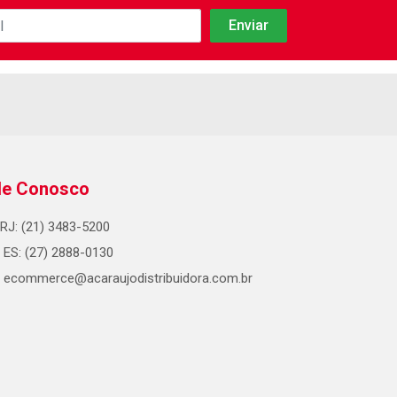
le Conosco
RJ: (21) 3483-5200
ES: (27) 2888-0130
ecommerce@acaraujodistribuidora.com.br