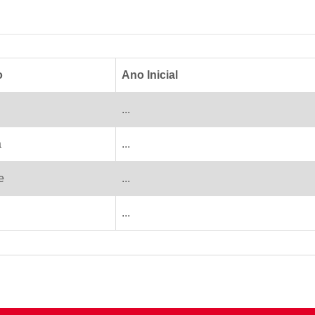
o
Ano Inicial
...
a
...
e
...
...