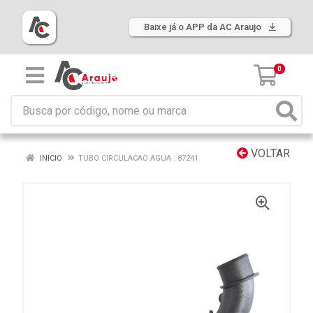
Baixe já o APP da AC Araujo
0
VOLTAR
INÍCIO
TUBO CIRCULACAO AGUA : 87241