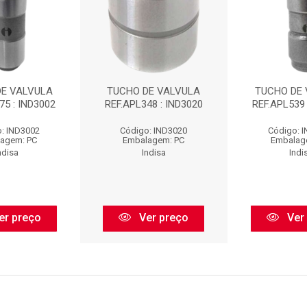
DE VALVULA
TUCHO DE VALVULA
TUCHO DE
75 : IND3002
REF.APL348 : IND3020
REF.APL539 
: IND3002
Código: IND3020
Código: 
agem: PC
Embalagem: PC
Embalag
ndisa
Indisa
Indi
er preço
Ver preço
Ver