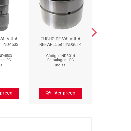
 VALVULA
TUCHO DE VALVULA
TUCHO DE VA
: IND4503
REF.APL558 : IND3014
REF.APL347 : 
IND4503
Código: IND3014
Código: IND
em: PC
Embalagem: PC
Embalagem:
sa
Indisa
Indisa
 preço
Ver preço
Ver pr