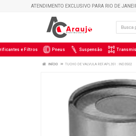
ATENDIMENTO EXCLUSIVO PARA RIO DE JANEI
rificantes e Filtros
Pneus
Suspensão
Transmi
INÍCIO
TUCHO DE VALVULA REF.APL351 : IND3502