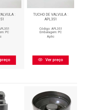
ALVULA :
TUCHO DE VALVULA :
TUCHO DE VAL
51
APL351
APL351
APL351
Código: APL351
Código: AP
em: PC
Embalagem: PC
Embalagem:
ic
Aplic
Aplic
preço
Ver preço
Ver pr