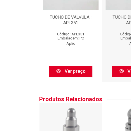
 DE VALVULA :
TUCHO DE VALVULA :
TUCHO D
APL351
APL351
A
igo: APL351
Código: APL351
Códig
balagem: PC
Embalagem: PC
Embal
Aplic
Aplic
A
Ver preço
Ver preço
V
Produtos Relacionados