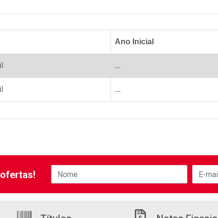
Ano Inicial
l
...
l
...
ofertas!