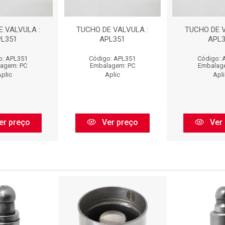
E VALVULA :
TUCHO DE VALVULA :
TUCHO DE V
PL351
APL351
APL3
o: APL351
Código: APL351
Código: 
agem: PC
Embalagem: PC
Embalag
plic
Aplic
Apl
er preço
Ver preço
Ver 