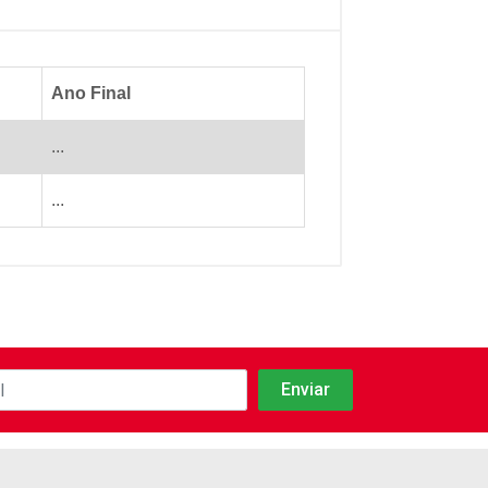
Ano Final
...
...