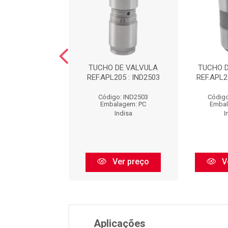
 DE VALVULA :
TUCHO DE VALVULA
TUCHO 
IND3501
REF.APL205 : IND2503
REF.APL2
igo: IND3501
Código: IND2503
Código
balagem: PC
Embalagem: PC
Embal
Indisa
Indisa
I
Ver preço
Ver preço
V
Aplicações