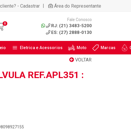
|
cliente? - Cadastrar
Área do Representante
Fale Conosco
0
RJ: (21) 3483-5200
ES: (27) 2888-0130
eio
Eletrica e Acessorios
Moto
Marcas
VOLTAR
VULA REF.APL351 :
898098927155