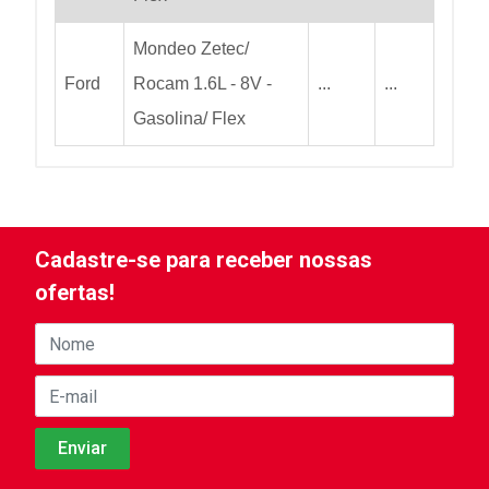
Mondeo Zetec/
Ford
Rocam 1.6L - 8V -
...
...
Gasolina/ Flex
Cadastre-se para receber nossas
ofertas!