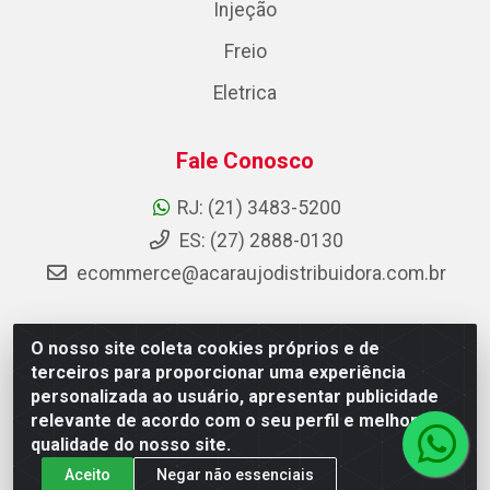
Injeção
Freio
Eletrica
Fale Conosco
RJ: (21) 3483-5200
ES: (27) 2888-0130
ecommerce@acaraujodistribuidora.com.br
O nosso site coleta cookies próprios e de
AC Araujo Distribuidora - Rua Carneiro de Campos, 42 -
terceiros para proporcionar uma experiência
São Cristóvão, Rio de Janeiro/RJ - CEP 20.920-410 -
personalizada ao usuário, apresentar publicidade
CNPJ 08.744.753/0003-85
relevante de acordo com o seu perfil e melhorar a
qualidade do nosso site.
Aceito
Negar não essenciais