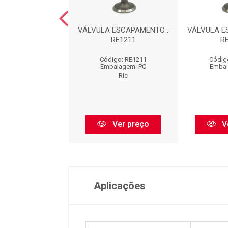
 DE ADMISSÃO :
VÁLVULA ESCAPAMENTO :
VÁLVULA E
RA1212
RE1211
R
digo: RA1212
Código: RE1211
Códig
balagem: PC
Embalagem: PC
Embal
Ric
Ric
Ver preço
Ver preço
V
Aplicações