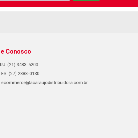
le Conosco
RJ: (21) 3483-5200
ES: (27) 2888-0130
ecommerce@acaraujodistribuidora.com.br