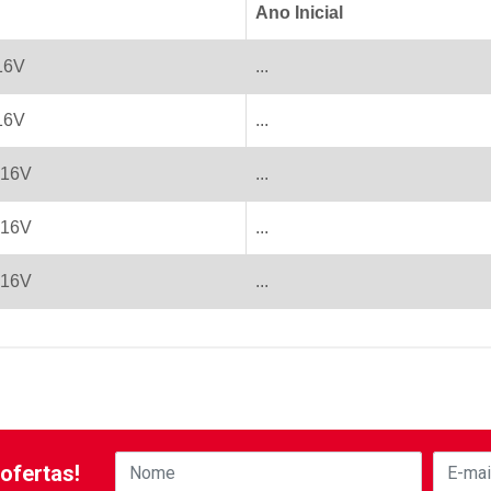
Ano Inicial
16V
...
16V
...
 16V
...
 16V
...
 16V
...
ofertas!