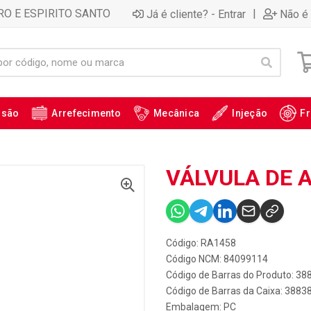
RO E ESPIRITO SANTO
|
Já é cliente? - Entrar
Não é 
ssão
Arrefecimento
Mecânica
Injeção
Fr
VÁLVULA DE 
Código: RA1458
Código NCM: 84099114
Código de Barras do Produto: 38
Código de Barras da Caixa: 3883
Embalagem: PC