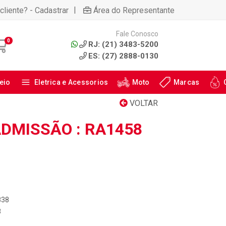
|
cliente? - Cadastrar
Área do Representante
Fale Conosco
0
RJ: (21) 3483-5200
ES: (27) 2888-0130
eio
Eletrica e Acessorios
Moto
Marcas
VOLTAR
ADMISSÃO : RA1458
838
8