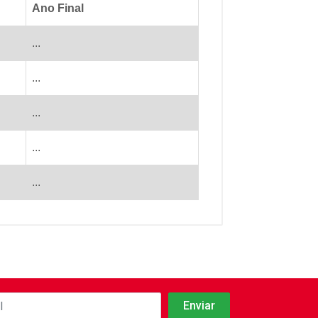
Ano Final
...
...
...
...
...