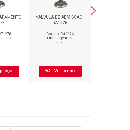
APAMENTO :
VÁLVULA DE ADMISSÃO :
VÁLVULA ESCAP
78
RA1126
RE1112
RE1278
Código: RA1126
Código: RE
em: PC
Embalagem: PC
Embalagem:
c
Ric
Ric
 preço
Ver preço
Ver pr