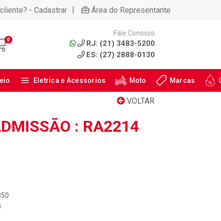
|
cliente? - Cadastrar
Área do Representante
Fale Conosco
0
RJ: (21) 3483-5200
ES: (27) 2888-0130
eio
Eletrica e Acessorios
Moto
Marcas
VOLTAR
ADMISSÃO : RA2214
850
0