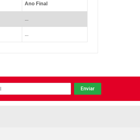
Ano Final
...
...