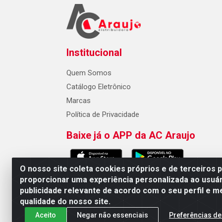
Institucional
Quem Somos
Catálogo Eletrônico
Marcas
Política de Privacidade
Baixe já o APP da AC Araujo
O nosso site coleta cookies próprios e de terceiros 
proporcionar uma experiência personalizada ao usuár
publicidade relevante de acordo com o seu perfil e m
AC Araujo Distribuidora - Rua 
qualidade do nosso site.
Aceito
Negar não essenciais
Preferências de