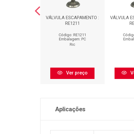
 DE ADMISSÃO :
VÁLVULA ESCAPAMENTO :
VÁLVULA E
RA1212
RE1211
R
digo: RA1212
Código: RE1211
Códig
balagem: PC
Embalagem: PC
Embal
Ric
Ric
Ver preço
Ver preço
V
Aplicações