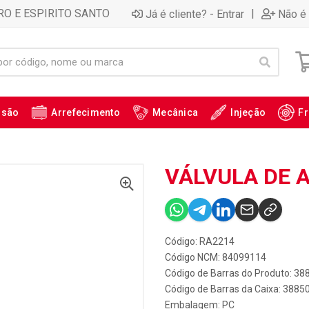
RO E ESPIRITO SANTO
|
Já é cliente? - Entrar
Não é 
ssão
Arrefecimento
Mecânica
Injeção
Fr
VÁLVULA DE 
Código: RA2214
Código NCM: 84099114
Código de Barras do Produto: 38
Código de Barras da Caixa: 3885
Embalagem: PC