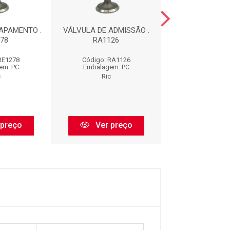
APAMENTO :
VÁLVULA DE ADMISSÃO :
VÁLVULA ESCAP
78
RA1126
RE1112
RE1278
Código: RA1126
Código: RE
em: PC
Embalagem: PC
Embalagem:
c
Ric
Ric
 preço
Ver preço
Ver pr