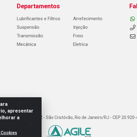
Departamentos
Fa
Lubrificantes e Filtros
Arrefecimento
Suspensão
Injeção
Transmissão
Freio
Mecânica
Eletrica
para
io, apresentar
elhorar a
Carneiro de Campos, 42 - São Cristóvão, Rio de Janeiro/RJ - CEP 20.92
 Cookies