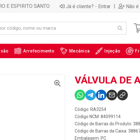
RO E ESPIRITO SANTO
|
Já é cliente? - Entrar
Não é 
ssão
Arrefecimento
Mecânica
Injeção
Fr
VÁLVULA DE 
Código: RA3254
Código NCM: 84099114
Código de Barras do Produto: 38
Código de Barras da Caixa: 3886
Embalagem: PC