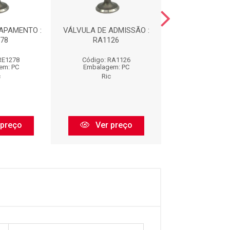
APAMENTO :
VÁLVULA DE ADMISSÃO :
VÁLVULA ESCAP
78
RA1126
RE1112
RE1278
Código: RA1126
Código: RE
em: PC
Embalagem: PC
Embalagem:
c
Ric
Ric
 preço
Ver preço
Ver pr