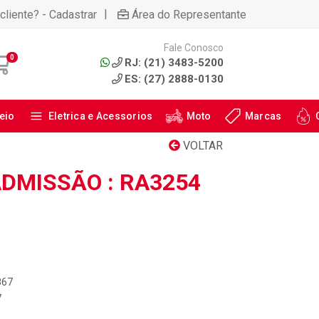
|
cliente? - Cadastrar
Área do Representante
Fale Conosco
0
RJ: (21) 3483-5200
ES: (27) 2888-0130
eio
Eletrica e Acessorios
Moto
Marcas
VOLTAR
ADMISSÃO : RA3254
867
7