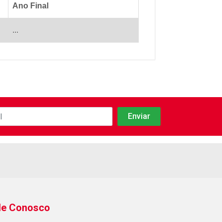
Ano Final
...
le Conosco