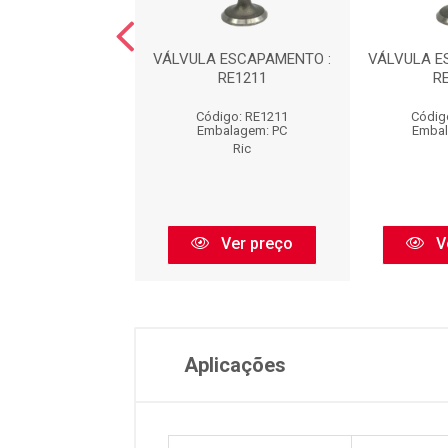
 DE ADMISSÃO :
VÁLVULA ESCAPAMENTO :
VÁLVULA E
RA1212
RE1211
R
digo: RA1212
Código: RE1211
Códig
balagem: PC
Embalagem: PC
Embal
Ric
Ric
Ver preço
Ver preço
V
Aplicações